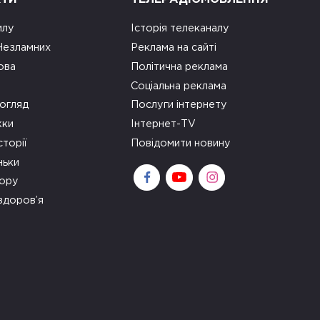
илу
Історія телеканалу
 Незламних
Реклама на сайті
ова
Політична реклама
Соціальна реклама
огляд
Послуги інтернету
ки
Інтернет-TV
сторії
Повідомити новину
ньки
зору
здоров’я