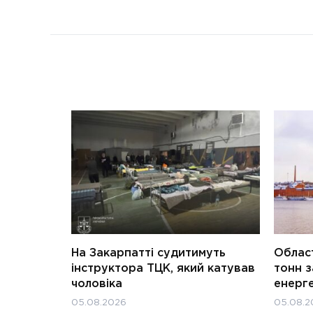
На Закарпатті судитимуть
Област
інструктора ТЦК, який катував
тонн з
чоловіка
енерг
05.08.2026
05.08.2