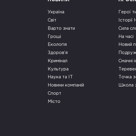
Україна
Герої т
Світ
Історії
Варто знати
Сила сл
Гроші
На часі
Екологія
Новий п
Здоров’я
Подруж
Кримінал
Смачні і
Культура
Тереве
Наука та ІТ
Точка 
Новини компаній
Школа 
Спорт
Місто