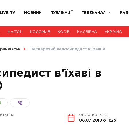
LIVE TV
НОВИНИ
ПУБЛІКАЦІЇ
ТЕЛЕКАНАЛ
РАД
А
КАЛУШ
КОЛОМИЯ
КОСІВ
НАДВІРНА
УКРАЇНА
ранківськ
Нетверезий велосипедист в’їхаві в
педист в’їхаві в
)
ЧИТАННЯ
ОПУБЛІКОВАНО
08.07.2019 о 11:25