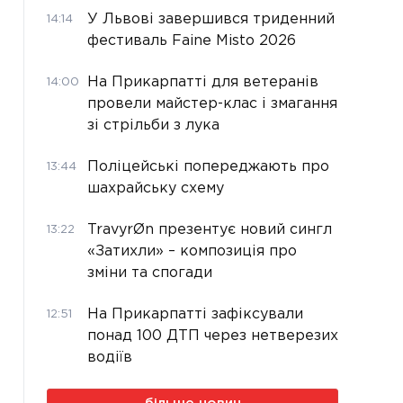
У Львові завершився триденний
14:14
фестиваль Faine Misto 2026
На Прикарпатті для ветеранів
14:00
провели майстер-клас і змагання
зі стрільби з лука
Поліцейські попереджають про
13:44
шахрайську схему
TravyrØn презентує новий сингл
13:22
«Затихли» – композиція про
зміни та спогади
На Прикарпатті зафіксували
12:51
понад 100 ДТП через нетверезих
водіїв