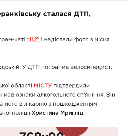
Франківську сталася ДТП,
грам-чаті
“112”
і надіслали фото з місця
одській. У ДТП потрапив велосипедист.
ької області
МІСТУ
підтвердили
к мав ознаки алкогольного сп’яніння. Він
ла його в лікарню з пошкодженням
ної поліції
Христина Мриглід.