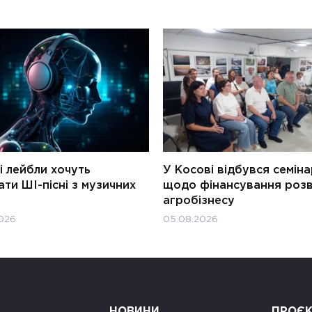
і лейбли хочуть
У Косові відбувся семін
ти ШІ-пісні з музичних
щодо фінансування роз
агробізнесу
026
05.08.2026
НОВИНИ
ПРОЄ