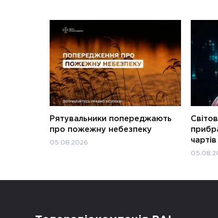
Рятувальники попереджають
Світов
про пожежну небезпеку
прибра
чартів
05.08.2026
05.08.2