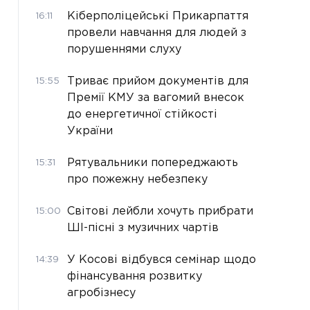
Кіберполіцейські Прикарпаття
16:11
провели навчання для людей з
порушеннями слуху
Триває прийом документів для
15:55
Премії КМУ за вагомий внесок
до енергетичної стійкості
України
Рятувальники попереджають
15:31
про пожежну небезпеку
Світові лейбли хочуть прибрати
15:00
ШІ-пісні з музичних чартів
У Косові відбувся семінар щодо
14:39
фінансування розвитку
агробізнесу