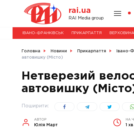
Skip
rai.ua
to
content
НОВИНИ
RAI Media group
ІВАНО-ФРАНКІВСЬК
ПРИКАРПАТТЯ
ВЕРХОВИН
СВІТ
Головна
Новини
Прикарпаття
Івано-Ф
автовишку (Місто)
Нетверезий велоси
УКРАЇНА
автовишку (Місто
Поширити:
АВТОР
НА 
Юлія Март
1 хв