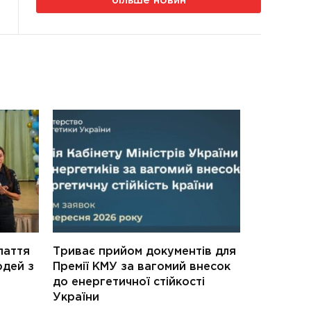
більше новин
паття
Триває прийом документів для
юдей з
Премії КМУ за вагомий внесок
до енергетичної стійкості
України