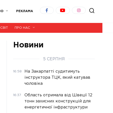
ІО
РЕКЛАМА
СВІТ
ПРО НАС
Новини
5 СЕРПНЯ
На Закарпатті судитимуть
16:58
інструктора ТЦК, який катував
чоловіка
Область отримала від Швеції 12
16:37
тонн захисних конструкцій для
енергетичної інфраструктури