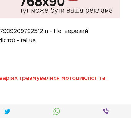
варіях травмувалися мотоцикліст та