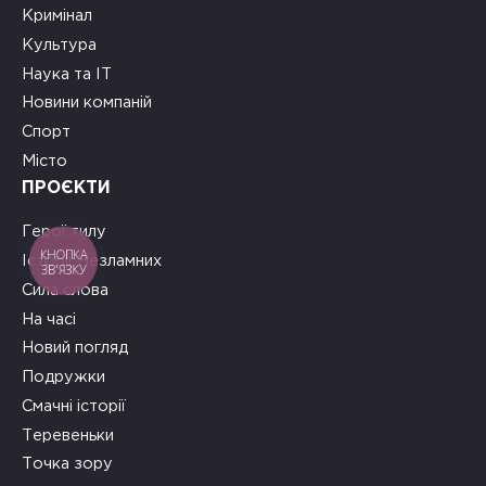
Кримінал
Культура
Наука та ІТ
Новини компаній
Спорт
Місто
ПРОЄКТИ
Герої тилу
КНОПКА
Історії Незламних
ЗВ'ЯЗКУ
Сила слова
На часі
Новий погляд
Подружки
Смачні історії
Теревеньки
Точка зору