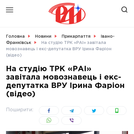
Skip
to
content
НОВИНИ
Головна
Новини
Прикарпаття
Івано-
Франківськ
На студію ТРК «РАІ» завітала
СВІТ
мовознавець і екс-депутатка ВРУ Ірина Фаріон
(відео)
На студію ТРК «РАІ»
завітала мовознавець і екс-
УКРАЇНА
депутатка ВРУ Ірина Фаріон
(відео)
Поширити: