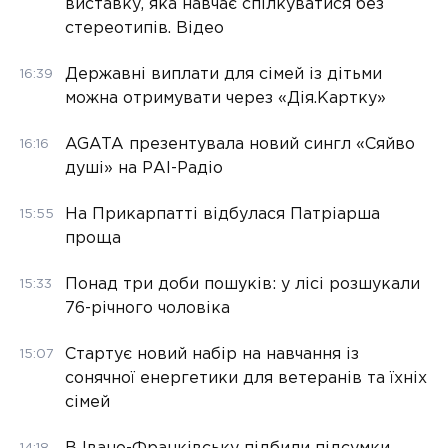
виставку, яка навчає спілкуватися без
стереотипів. Відео
Державні виплати для сімей із дітьми
16:39
можна отримувати через «Дія.Картку»
AGATA презентувала новий сингл «Сяйво
16:16
душі» на РАІ-Радіо
На Прикарпатті відбулася Патріарша
15:55
проща
Понад три доби пошуків: у лісі розшукали
15:33
76-річного чоловіка
Стартує новий набір на навчання із
15:07
сонячної енергетики для ветеранів та їхніх
сімей