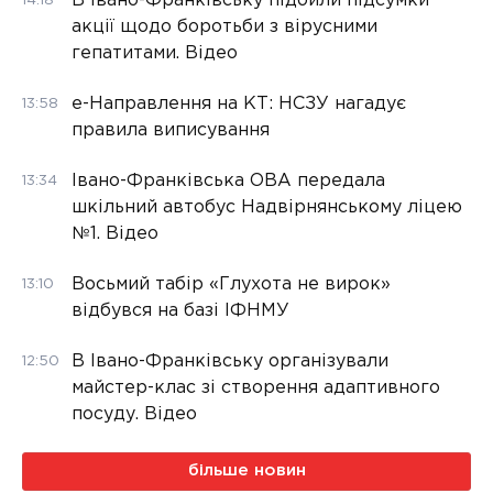
В Івано-Франківську підбили підсумки
14:18
акції щодо боротьби з вірусними
гепатитами. Відео
е-Направлення на КТ: НСЗУ нагадує
13:58
правила виписування
Івано-Франківська ОВА передала
13:34
шкільний автобус Надвірнянському ліцею
№1. Відео
Восьмий табір «Глухота не вирок»
13:10
відбувся на базі ІФНМУ
В Івано-Франківську організували
12:50
майстер-клас зі створення адаптивного
посуду. Відео
більше новин