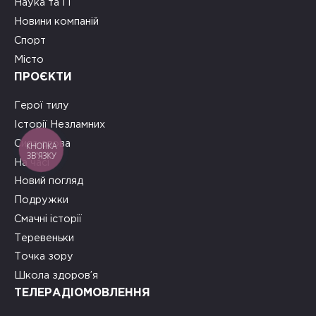
Наука та ІТ
Новини компаній
Спорт
Місто
ПРОЄКТИ
Герої тилу
Історії Незламних
Сила слова
КНОПКА
ЗВ'ЯЗКУ
На часі
Новий погляд
Подружки
Смачні історії
Теревеньки
Точка зору
Школа здоров’я
ТЕЛЕРАДІОМОВЛЕННЯ