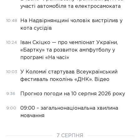
участі автомобіля та електросамоката
На Надвірнянщині чоловік вистрілив у
10:48
кота сусідів
Іван Скіцко — про чемпіонат України,
10:24
«Бартку» та розвиток ампфутболу у
програмі «На часі»
У Коломиї стартував Всеукраїнський
10:03
фестиваль поколінь «ДНК». Відео
Прогноз погоди на 10 серпня 2026 року
9:36
09:00 – загальнонаціональна хвилина
9:00
мовчання
7 СЕРПНЯ