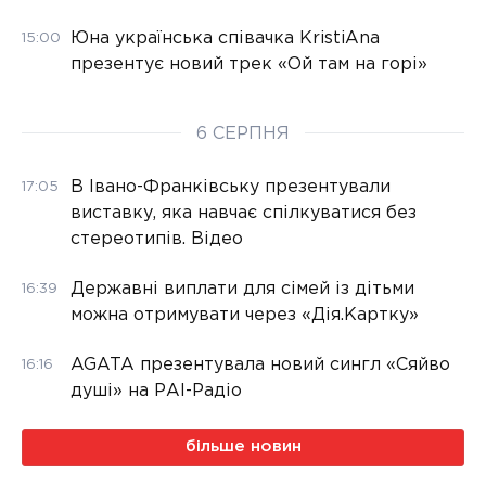
Юна українська співачка KristiAna
15:00
презентує новий трек «Ой там на горі»
6 СЕРПНЯ
В Івано-Франківську презентували
17:05
виставку, яка навчає спілкуватися без
стереотипів. Відео
Державні виплати для сімей із дітьми
16:39
можна отримувати через «Дія.Картку»
AGATA презентувала новий сингл «Сяйво
16:16
душі» на РАІ-Радіо
більше новин