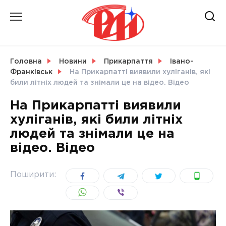
Skip
to
content
НОВИНИ
Головна
Новини
Прикарпаття
Івано-
Франківськ
На Прикарпатті виявили хуліганів, які
СВІТ
били літніх людей та знімали це на відео. Відео
На Прикарпатті виявили
хуліганів, які били літніх
людей та знімали це на
УКРАЇНА
відео. Відео
Поширити: