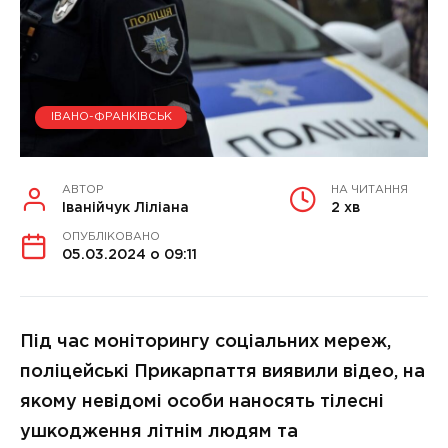
ІВАНО-ФРАНКІВСЬК
АВТОР
НА ЧИТАННЯ
Іванійчук Ліліана
2 хв
ОПУБЛІКОВАНО
05.03.2024 о 09:11
Під час моніторингу соціальних мереж,
поліцейські Прикарпаття виявили відео, на
якому невідомі особи наносять тілесні
ушкодження літнім людям та