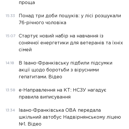
проща
Понад три доби пошуків: у лісі розшукали
15:33
76-річного чоловіка
Стартує новий набір на навчання із
15:07
сонячної енергетики для ветеранів та їхніх
сімей
В Івано-Франківську підбили підсумки
14:18
акції щодо боротьби з вірусними
гепатитами. Відео
е-Направлення на КТ: НСЗУ нагадує
13:58
правила виписування
Івано-Франківська ОВА передала
13:34
шкільний автобус Надвірнянському ліцею
№1. Відео