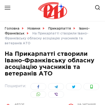
Skip
to
content
НОВИНИ
Головна
Новини
Прикарпаття
Івано-
Франківськ
На Прикарпатті створили Івано-
СВІТ
Франківську обласну асоціацію учасників та
ветеранів АТО
На Прикарпатті створили
Івано-Франківську обласну
УКРАЇНА
асоціацію учасників та
ветеранів АТО
Поширити:
АВТОР
НА ЧИТАННЯ