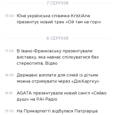
7 СЕРПНЯ
Юна українська співачка KristiAna
15:00
презентує новий трек «Ой там на горі»
6 СЕРПНЯ
В Івано-Франківську презентували
17:05
виставку, яка навчає спілкуватися без
стереотипів. Відео
Державні виплати для сімей із дітьми
16:39
можна отримувати через «Дія.Картку»
AGATA презентувала новий сингл «Сяйво
16:16
душі» на РАІ-Радіо
На Прикарпатті відбулася Патріарша
15:55