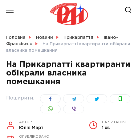
Skip
to
content
НОВИНИ
Головна
Новини
Прикарпаття
Івано-
Франківськ
На Прикарпатті квартиранти обікрали
СВІТ
власника помешкання
На Прикарпатті квартиранти
обікрали власника
помешкання
УКРАЇНА
Поширити:
АВТОР
НА ЧИТАННЯ
Юлія Март
1 хв
ОПУБЛІКОВАНО