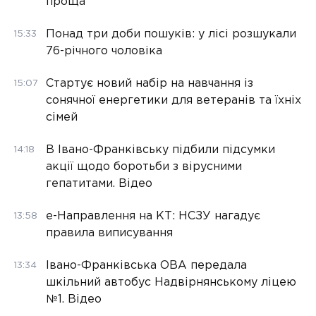
проща
Понад три доби пошуків: у лісі розшукали
15:33
76-річного чоловіка
Стартує новий набір на навчання із
15:07
сонячної енергетики для ветеранів та їхніх
сімей
В Івано-Франківську підбили підсумки
14:18
акції щодо боротьби з вірусними
гепатитами. Відео
е-Направлення на КТ: НСЗУ нагадує
13:58
правила виписування
Івано-Франківська ОВА передала
13:34
шкільний автобус Надвірнянському ліцею
№1. Відео