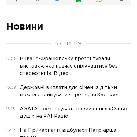
Новини
6 СЕРПНЯ
В Івано-Франківську презентували
17:05
виставку, яка навчає спілкуватися без
стереотипів. Відео
Державні виплати для сімей із дітьми
16:39
можна отримувати через «Дія.Картку»
AGATA презентувала новий сингл «Сяйво
16:16
душі» на РАІ-Радіо
На Прикарпатті відбулася Патріарша
15:55