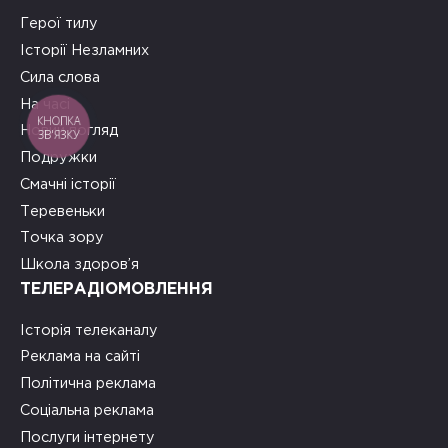
Герої тилу
Історії Незламних
Сила слова
На часі
КНОПКА
Новий погляд
ЗВ'ЯЗКУ
Подружки
Смачні історії
Теревеньки
Точка зору
Школа здоров’я
ТЕЛЕРАДІОМОВЛЕННЯ
Історія телеканалу
Реклама на сайті
Політична реклама
Соціальна реклама
Послуги інтернету