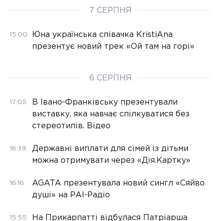
7 СЕРПНЯ
Юна українська співачка KristiAna
15:00
презентує новий трек «Ой там на горі»
6 СЕРПНЯ
В Івано-Франківську презентували
17:05
виставку, яка навчає спілкуватися без
стереотипів. Відео
Державні виплати для сімей із дітьми
16:39
можна отримувати через «Дія.Картку»
AGATA презентувала новий сингл «Сяйво
16:16
душі» на РАІ-Радіо
На Прикарпатті відбулася Патріарша
15:55