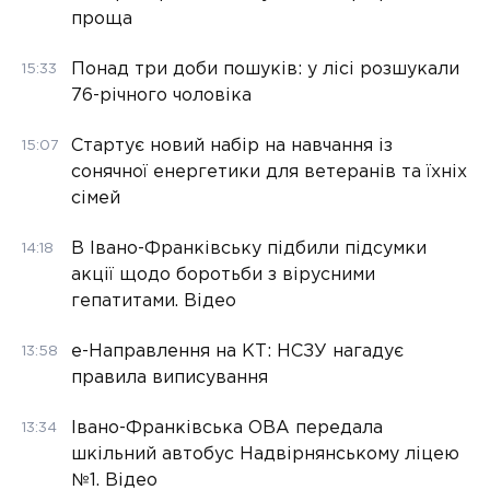
проща
Понад три доби пошуків: у лісі розшукали
15:33
76-річного чоловіка
Стартує новий набір на навчання із
15:07
сонячної енергетики для ветеранів та їхніх
сімей
В Івано-Франківську підбили підсумки
14:18
акції щодо боротьби з вірусними
гепатитами. Відео
е-Направлення на КТ: НСЗУ нагадує
13:58
правила виписування
Івано-Франківська ОВА передала
13:34
шкільний автобус Надвірнянському ліцею
№1. Відео