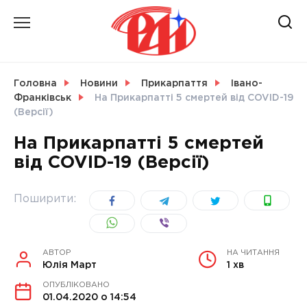
Skip
to
content
НОВИНИ
Головна
Новини
Прикарпаття
Івано-
Франківськ
На Прикарпатті 5 смертей від COVID-19
СВІТ
(Версії)
На Прикарпатті 5 смертей
від COVID-19 (Версії)
УКРАЇНА
Поширити:
АВТОР
НА ЧИТАННЯ
Юлія Март
1 хв
ОПУБЛІКОВАНО
01.04.2020 о 14:54