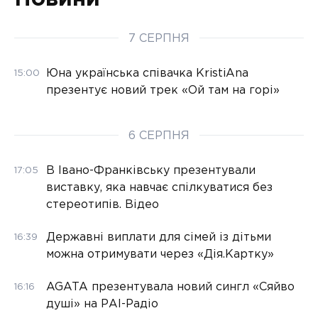
7 СЕРПНЯ
Юна українська співачка KristiAna
15:00
презентує новий трек «Ой там на горі»
6 СЕРПНЯ
В Івано-Франківську презентували
17:05
виставку, яка навчає спілкуватися без
стереотипів. Відео
Державні виплати для сімей із дітьми
16:39
можна отримувати через «Дія.Картку»
AGATA презентувала новий сингл «Сяйво
16:16
душі» на РАІ-Радіо