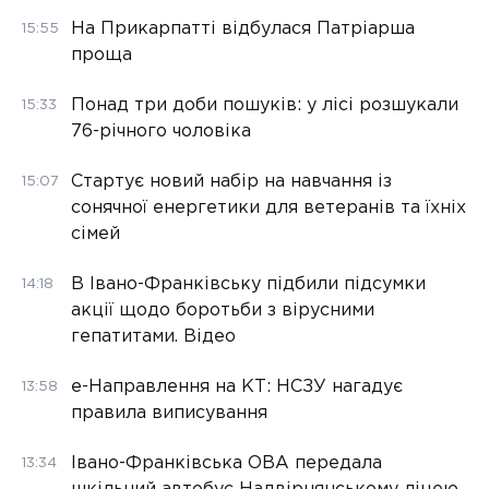
На Прикарпатті відбулася Патріарша
15:55
проща
Понад три доби пошуків: у лісі розшукали
15:33
76-річного чоловіка
Стартує новий набір на навчання із
15:07
сонячної енергетики для ветеранів та їхніх
сімей
В Івано-Франківську підбили підсумки
14:18
акції щодо боротьби з вірусними
гепатитами. Відео
е-Направлення на КТ: НСЗУ нагадує
13:58
правила виписування
Івано-Франківська ОВА передала
13:34