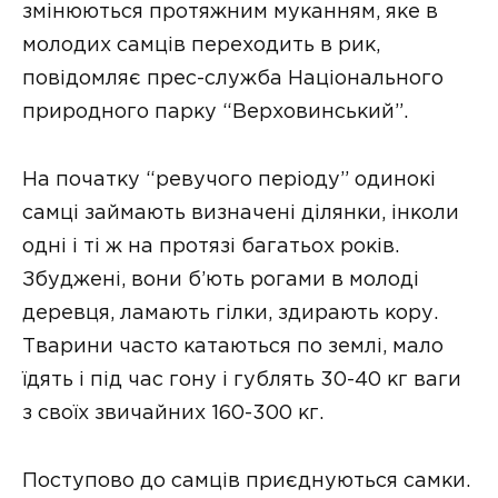
змінюються протяжним муканням, яке в
молодих самців переходить в рик,
повідомляє прес-служба Національного
природного парку “Верховинський”.
На початку “ревучого періоду” одинокі
самці займають визначені ділянки, інколи
одні і ті ж на протязі багатьох років.
Збуджені, вони б’ють рогами в молоді
деревця, ламають гілки, здирають кору.
Тварини часто катаються по землі, мало
їдять і під час гону і гублять 30-40 кг ваги
з своїх звичайних 160-300 кг.
Поступово до самців приєднуються самки.