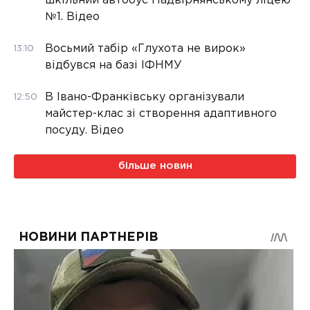
шкільний автобус Надвірнянському ліцею
№1. Відео
Восьмий табір «Глухота не вирок»
13:10
відбувся на базі ІФНМУ
В Івано-Франківську організували
12:50
майстер-клас зі створення адаптивного
посуду. Відео
більше новин