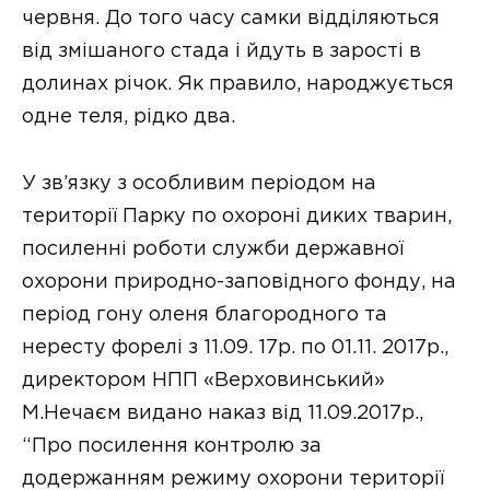
червня. До того часу самки відділяються
від змішаного стада і йдуть в зарості в
долинах річок. Як правило, народжується
одне теля, рідко два.
У зв’язку з особливим періодом на
території Парку по охороні диких тварин,
посиленні роботи служби державної
охорони природно-заповідного фонду, на
період гону оленя благородного та
нересту форелі з 11.09. 17р. по 01.11. 2017р.,
директором НПП «Верховинський»
М.Нечаєм видано наказ від 11.09.2017р.,
“Про посилення контролю за
додержанням режиму охорони території