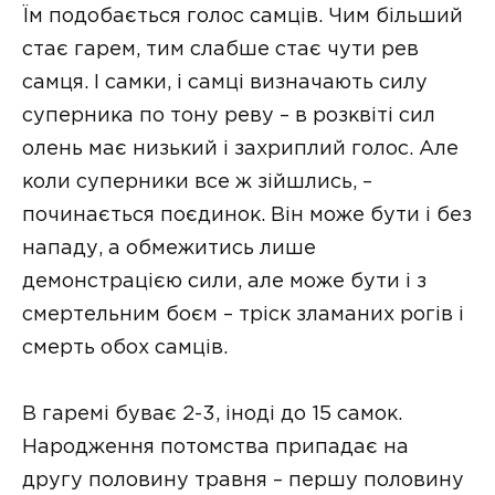
Їм подобається голос самців. Чим більший
стає гарем, тим слабше стає чути рев
самця. І самки, і самці визначають силу
суперника по тону реву – в розквіті сил
олень має низький і захриплий голос. Але
коли суперники все ж зійшлись, –
починається поєдинок. Він може бути і без
нападу, а обмежитись лише
демонстрацією сили, але може бути і з
смертельним боєм – тріск зламаних рогів і
смерть обох самців.
В гаремі буває 2-3, іноді до 15 самок.
Народження потомства припадає на
другу половину травня – першу половину