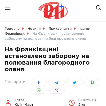
Skip
to
content
НОВИНИ
Головна
Новини
Прикарпаття
Івано-
Франківськ
На Франківщині встановлено
СВІТ
заборону на полювання благородного оленя
На Франківщині
встановлено заборону на
полювання благородного
УКРАЇНА
оленя
Поширити:
АВТОР
НА ЧИТАННЯ
Юлія Март
2 хв