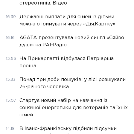
стереотипів. Відео
Державні виплати для сімей із дітьми
16:39
можна отримувати через «Дія.Картку»
AGATA презентувала новий сингл «Сяйво
16:16
душі» на РАІ-Радіо
На Прикарпатті відбулася Патріарша
15:55
проща
Понад три доби пошуків: у лісі розшукали
15:33
76-річного чоловіка
Стартує новий набір на навчання із
15:07
сонячної енергетики для ветеранів та їхніх
сімей
В Івано-Франківську підбили підсумки
14:18