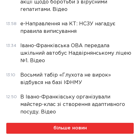
акції щодо боротьби з вірусними
гепатитами. Відео
е-Направлення на КТ: НСЗУ нагадує
13:58
правила виписування
Івано-Франківська ОВА передала
13:34
шкільний автобус Надвірнянському ліцею
№1. Відео
Восьмий табір «Глухота не вирок»
13:10
відбувся на базі ІФНМУ
В Івано-Франківську організували
12:50
майстер-клас зі створення адаптивного
посуду. Відео
більше новин