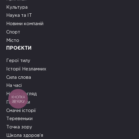
Культура
Наука та ІТ
Новини компаній
Спорт
Місто
ПРОЄКТИ
Герої тилу
Історії Незламних
Сила слова
На часі
Новий погляд
КНОПКА
ЗВ'ЯЗКУ
Подружки
Смачні історії
Теревеньки
Точка зору
Школа здоров’я