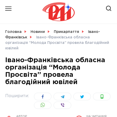
Skip
to
content
НОВИНИ
Головна
Новини
Прикарпаття
Івано-
Франківськ
Івано-Франківська обласна
СВІТ
організація “Молода Просвіта” провела благодійний
ювілей
Івано-Франківська обласна
організація “Молода
УКРАЇНА
Просвіта” провела
благодійний ювілей
Поширити:
АВТОР
НА ЧИТАННЯ