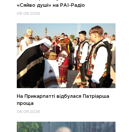
«Сяйво душі» на РАІ-Радіо
06.08.2026
На Прикарпатті відбулася Патріарша
проща
06.08.2026