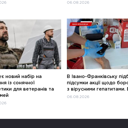
026
06.08.2026
є новий набір на
В Івано-Франківську під
ня із сонячної
підсумки акції щодо бор
тики для ветеранів та
з вірусними гепатитами. 
імей
06.08.2026
026