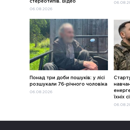
стереотипів. Відео
06.08.2
06.08.2026
Понад три доби пошуків: у лісі
Старту
розшукали 76-річного чоловіка
навчан
енерге
06.08.2026
їхніх с
06.08.2