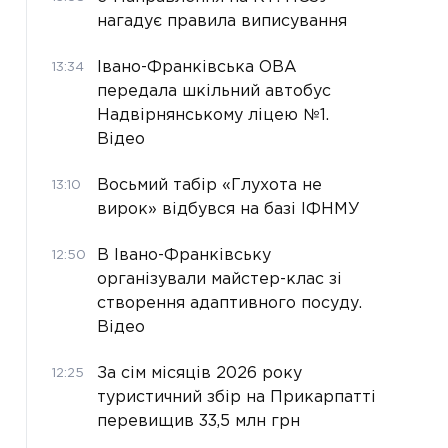
нагадує правила виписування
Івано-Франківська ОВА
13:34
передала шкільний автобус
Надвірнянському ліцею №1.
Відео
Восьмий табір «Глухота не
13:10
вирок» відбувся на базі ІФНМУ
В Івано-Франківську
12:50
організували майстер-клас зі
створення адаптивного посуду.
Відео
За сім місяців 2026 року
12:25
туристичний збір на Прикарпатті
перевищив 33,5 млн грн