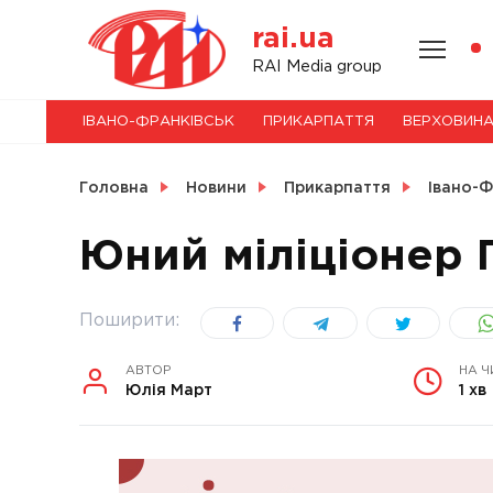
Skip
rai.ua
to
content
НОВИНИ
RAI Media group
ІВАНО-ФРАНКІВСЬК
ПРИКАРПАТТЯ
ВЕРХОВИН
СВІТ
Головна
Новини
Прикарпаття
Івано-Ф
Юний міліціонер 
УКРАЇНА
Поширити:
АВТОР
НА Ч
Юлія Март
1 хв