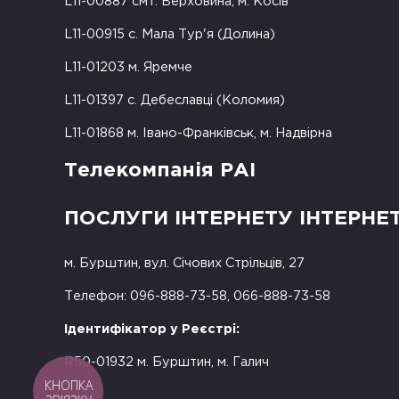
L11-00887 смт. Верховина, м. Косів
L11-00915 с. Мала Тур'я (Долина)
L11-01203 м. Яремче
L11-01397 с. Дебеславці (Коломия)
L11-01868 м. Івано-Франківськ, м. Надвірна
Телекомпанія РАІ
ПОСЛУГИ ІНТЕРНЕТУ ІНТЕРНЕ
м. Бурштин, вул. Січових Стрільців, 27
Телефон: 096-888-73-58, 066-888-73-58
Ідентифікатор у Реєстрі:
R50-01932 м. Бурштин, м. Галич
КНОПКА