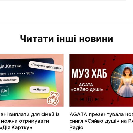
Читати інші новини
ні виплати для сімей із
AGATA презентувала но
и можна отримувати
сингл «Сяйво душі» на Р
«Дія.Картку»
Радіо