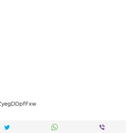
=ZyegDDpfFxw