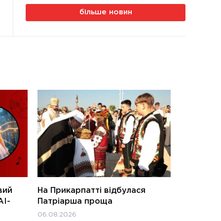
більше новин
вий
На Прикарпатті відбулася
АІ-
Патріарша проща
06.08.2026