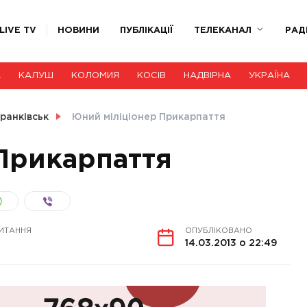
LIVE TV
НОВИНИ
ПУБЛІКАЦІЇ
ТЕЛЕКАНАЛ
РАД
А
КАЛУШ
КОЛОМИЯ
КОСІВ
НАДВІРНА
УКРАЇНА
ранківськ
Юний міліціонер Прикарпаття
Прикарпаття
ИТАННЯ
ОПУБЛІКОВАНО
14.03.2013 о 22:49