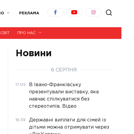
ІО
РЕКЛАМА
СВІТ
ПРО НАС
Новини
6 СЕРПНЯ
В Івано-Франківську
17:05
презентували виставку, яка
навчає спілкуватися без
стереотипів. Відео
Державні виплати для сімей із
16:39
дітьми можна отримувати через