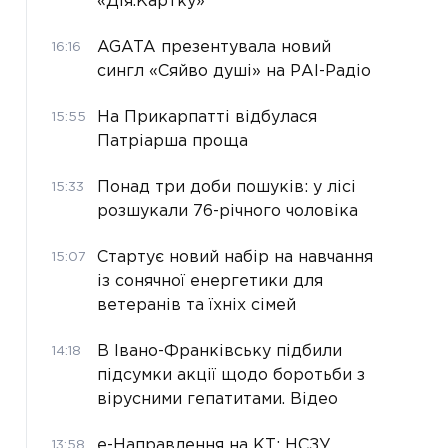
«Дія.Картку»
AGATA презентувала новий
16:16
сингл «Сяйво душі» на РАІ-Радіо
На Прикарпатті відбулася
15:55
Патріарша проща
Понад три доби пошуків: у лісі
15:33
розшукали 76-річного чоловіка
Стартує новий набір на навчання
15:07
із сонячної енергетики для
ветеранів та їхніх сімей
В Івано-Франківську підбили
14:18
підсумки акції щодо боротьби з
вірусними гепатитами. Відео
е-Направлення на КТ: НСЗУ
13:58