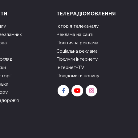
КТИ
ТЕЛЕРАДІОМОВЛЕННЯ
илу
Історія телеканалу
 Незламних
Реклама на сайті
ова
Політична реклама
Соціальна реклама
огляд
Послуги інтернету
ки
Інтернет-TV
сторії
Повідомити новину
ньки
зору
здоров’я