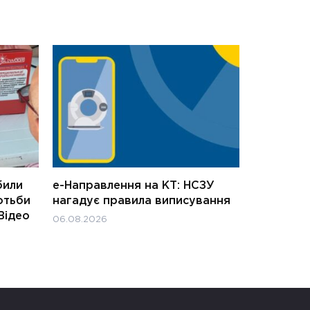
били
е-Направлення на КТ: НСЗУ
отьби
нагадує правила виписування
Відео
06.08.2026