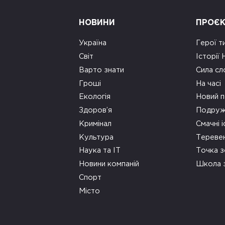
НОВИНИ
ПРОЄ
Україна
Герої т
Світ
Історії
Варто знати
Сила сл
Гроші
На часі
Екологія
Новий п
Здоров’я
Подруж
Кримінал
Смачні і
Культура
Тереве
Наука та ІТ
Точка 
Новини компаній
Школа 
Спорт
Місто