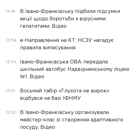
В Івано-Франківську підбили підсумки
14:18
акції щодо боротьби з вірусними
гепатитами. Відео
е-Направлення на КТ: НСЗУ нагадує
13:58
правила виписування
Івано-Франківська ОВА передала
13:34
шкільний автобус Надвірнянському ліцею
№1. Відео
Восьмий табір «Глухота не вирок»
13:10
відбувся на базі ІФНМУ
В Івано-Франківську організували
12:50
майстер-клас зі створення адаптивного
посуду. Відео