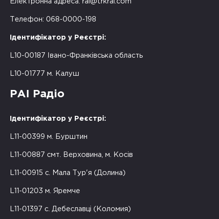
Електронна адреса:
rai@trkrai.com
Телефон: 068-0000-198
Ідентифікатор у Реєстрі:
L10-00187 Івано-Франківська область
L10-01777 м. Калуш
РАІ Радіо
Ідентифікатор у Реєстрі:
L11-00399 м. Бурштин
L11-00887 смт. Верховина, м. Косів
L11-00915 с. Мала Тур'я (Долина)
L11-01203 м. Яремче
L11-01397 с. Дебеславці (Коломия)