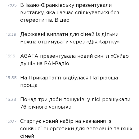
В Івано-Франківську презентували
17:05
виставку, яка навчає спілкуватися без
стереотипів. Відео
Державні виплати для сімей із дітьми
16:39
можна отримувати через «Дія.Картку»
AGATA презентувала новий сингл «Сяйво
16:16
душі» на РАІ-Радіо
На Прикарпатті відбулася Патріарша
15:55
проща
Понад три доби пошуків: у лісі розшукали
15:33
76-річного чоловіка
Стартує новий набір на навчання із
15:07
сонячної енергетики для ветеранів та їхніх
сімей