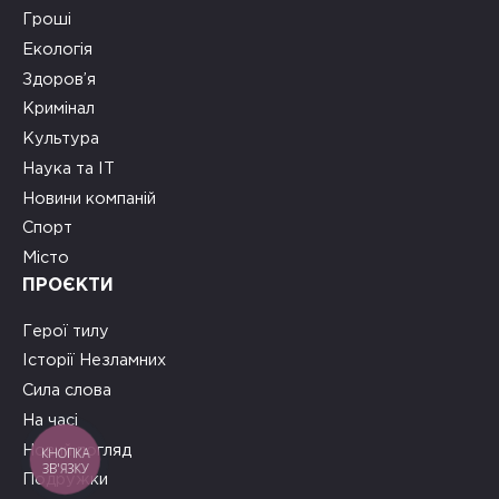
Гроші
Екологія
Здоров’я
Кримінал
Культура
Наука та ІТ
Новини компаній
Спорт
Місто
ПРОЄКТИ
Герої тилу
Історії Незламних
Сила слова
На часі
Новий погляд
КНОПКА
ЗВ'ЯЗКУ
Подружки