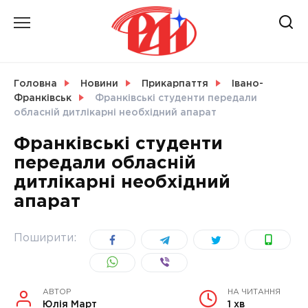
Skip
to
content
НОВИНИ
Головна
Новини
Прикарпаття
Івано-
Франківськ
Франківські студенти передали
СВІТ
обласній дитлікарні необхідний апарат
Франківські студенти
передали обласній
дитлікарні необхідний
УКРАЇНА
апарат
Поширити:
АВТОР
НА ЧИТАННЯ
Юлія Март
1 хв