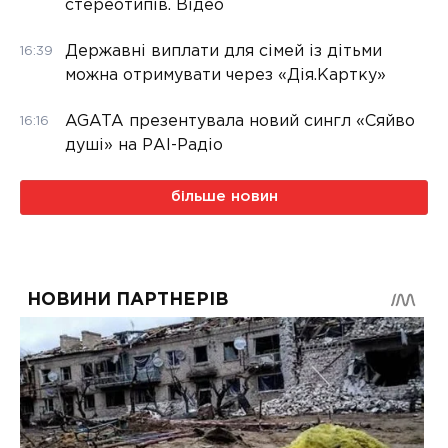
стереотипів. Відео
Державні виплати для сімей із дітьми
16:39
можна отримувати через «Дія.Картку»
AGATA презентувала новий сингл «Сяйво
16:16
душі» на РАІ-Радіо
більше новин