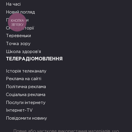
На часі
Новий погляд
Подружки
КНОПКА
ЗВ'ЯЗКУ
Смачні історії
Теревеньки
Точка зору
Школа здоров’я
ТЕЛЕРАДІОМОВЛЕННЯ
Історія телеканалу
Реклама на сайті
Політична реклама
Соціальна реклама
Послуги інтернету
Інтернет-TV
Повідомити новину
Повне або часткове використання матеріалів, що