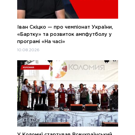
Іван Скіцко — про чемпіонат України,
«Бартку» та розвиток ампфутболу у
програмі «На часі»
10.08.2026
У Коломиї стартував Всеукраїнський