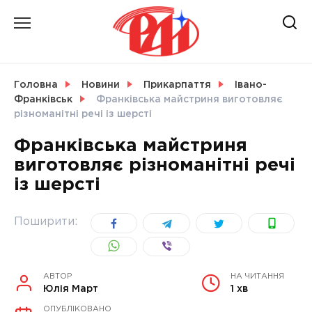
Skip
to
content
НОВИНИ
Головна
Новини
Прикарпаття
Івано-
Франківськ
Франківська майстриня виготовляє
СВІТ
різноманітні речі із шерсті
Франківська майстриня
виготовляє різноманітні речі
із шерсті
УКРАЇНА
Поширити:
АВТОР
НА ЧИТАННЯ
Юлія Март
1 хв
ОПУБЛІКОВАНО