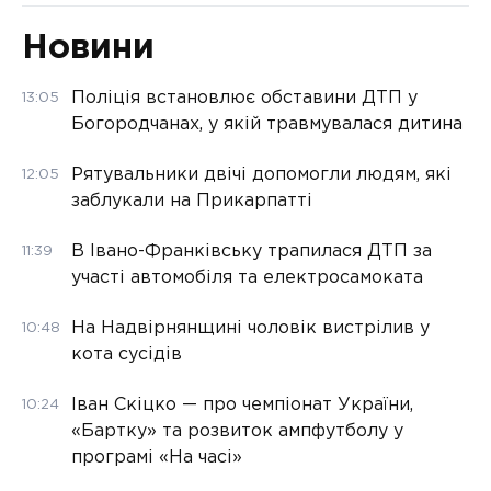
Новини
Поліція встановлює обставини ДТП у
13:05
Богородчанах, у якій травмувалася дитина
Рятувальники двічі допомогли людям, які
12:05
заблукали на Прикарпатті
В Івано-Франківську трапилася ДТП за
11:39
участі автомобіля та електросамоката
На Надвірнянщині чоловік вистрілив у
10:48
кота сусідів
Іван Скіцко — про чемпіонат України,
10:24
«Бартку» та розвиток ампфутболу у
програмі «На часі»