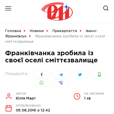
Skip
to
content
НОВИНИ
Головна
Новини
Прикарпаття
Івано-
Франківськ
Франківчанка зробила із своєї оселі
СВІТ
сміттєзвалище
Франківчанка зробила із
своєї оселі сміттєзвалище
УКРАЇНА
Поширити:
АВТОР
НА ЧИТАННЯ
Юлія Март
1 хв
ОПУБЛІКОВАНО
05.08.2016 о 12:42