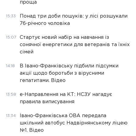
проща
Понад три доби пошуків: у лісі розшукали
15:33
76-річного чоловіка
Стартує новий набір на навчання із
15:07
сонячної енергетики для ветеранів та їхніх
сімей
В Івано-Франківську підбили підсумки
14:18
акції щодо боротьби з вірусними
гепатитами. Відео
е-Направлення на КТ: НСЗУ нагадує
13:58
правила виписування
Івано-Франківська ОВА передала
13:34
шкільний автобус Надвірнянському ліцею
№1. Відео