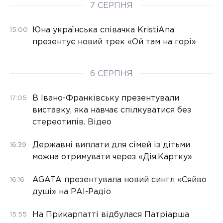
7 СЕРПНЯ
Юна українська співачка KristiAna
15:00
презентує новий трек «Ой там на горі»
6 СЕРПНЯ
В Івано-Франківську презентували
17:05
виставку, яка навчає спілкуватися без
стереотипів. Відео
Державні виплати для сімей із дітьми
16:39
можна отримувати через «Дія.Картку»
AGATA презентувала новий сингл «Сяйво
16:16
душі» на РАІ-Радіо
На Прикарпатті відбулася Патріарша
15:55