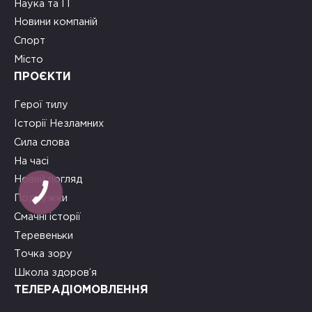
Наука та ІТ
Новини компаній
Спорт
Місто
ПРОЄКТИ
Герої тилу
Історії Незламних
Сила слова
На часі
Новий погляд
КНОПКА
ЗВ'ЯЗКУ
Подружки
Смачні історії
Теревеньки
Точка зору
Школа здоров’я
ТЕЛЕРАДІОМОВЛЕННЯ