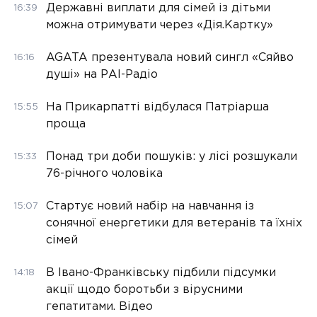
Державні виплати для сімей із дітьми
16:39
можна отримувати через «Дія.Картку»
AGATA презентувала новий сингл «Сяйво
16:16
душі» на РАІ-Радіо
На Прикарпатті відбулася Патріарша
15:55
проща
Понад три доби пошуків: у лісі розшукали
15:33
76-річного чоловіка
Стартує новий набір на навчання із
15:07
сонячної енергетики для ветеранів та їхніх
сімей
В Івано-Франківську підбили підсумки
14:18
акції щодо боротьби з вірусними
гепатитами. Відео