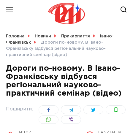
Skip
to
content
НОВИНИ
Головна
Новини
Прикарпаття
Івано-
Франківськ
Дороги по-новому. В Івано-
СВІТ
Франківську відбувся регіональний науково-
практичний семінар (відео)
Дороги по-новому. В Івано-
Франківську відбувся
УКРАЇНА
регіональний науково-
практичний семінар (відео)
Поширити:
АВТОР
НА ЧИТАННЯ