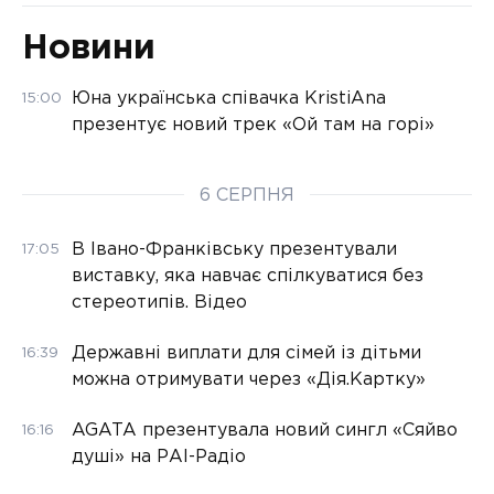
Новини
Юна українська співачка KristiAna
15:00
презентує новий трек «Ой там на горі»
6 СЕРПНЯ
В Івано-Франківську презентували
17:05
виставку, яка навчає спілкуватися без
стереотипів. Відео
Державні виплати для сімей із дітьми
16:39
можна отримувати через «Дія.Картку»
AGATA презентувала новий сингл «Сяйво
16:16
душі» на РАІ-Радіо