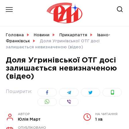
Skip
to
content
НОВИНИ
Головна
Новини
Прикарпаття
Івано-
Франківськ
Доля Угринівської ОТГ досі
СВІТ
залишається невизначеною (відео)
Доля Угринівської ОТГ досі
залишається невизначеною
(відео)
УКРАЇНА
Поширити:
АВТОР
НА ЧИТАННЯ
Юлія Март
1 хв
ОПУБЛІКОВАНО