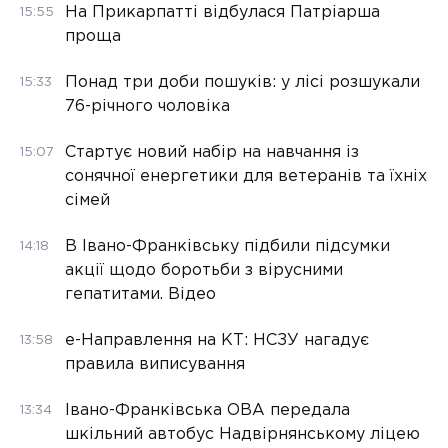
На Прикарпатті відбулася Патріарша
15:55
проща
Понад три доби пошуків: у лісі розшукали
15:33
76-річного чоловіка
Стартує новий набір на навчання із
15:07
сонячної енергетики для ветеранів та їхніх
сімей
В Івано-Франківську підбили підсумки
14:18
акції щодо боротьби з вірусними
гепатитами. Відео
е-Направлення на КТ: НСЗУ нагадує
13:58
правила виписування
Івано-Франківська ОВА передала
13:34
шкільний автобус Надвірнянському ліцею