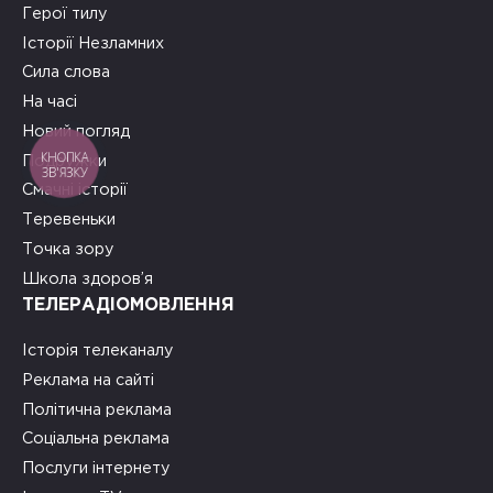
Герої тилу
Історії Незламних
Сила слова
На часі
Новий погляд
КНОПКА
Подружки
ЗВ'ЯЗКУ
Смачні історії
Теревеньки
Точка зору
Школа здоров’я
ТЕЛЕРАДІОМОВЛЕННЯ
Історія телеканалу
Реклама на сайті
Політична реклама
Соціальна реклама
Послуги інтернету