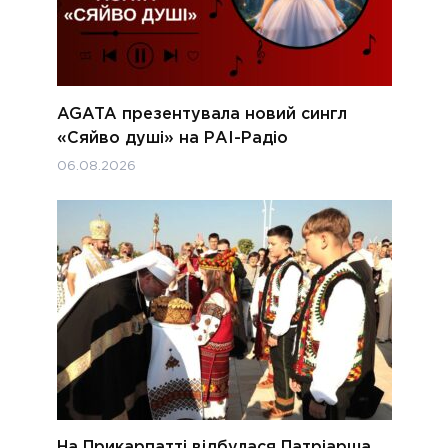
AGATA презентувала новий сингл
«Сяйво душі» на РАІ-Радіо
06.08.2026
На Прикарпатті відбулася Патріарша