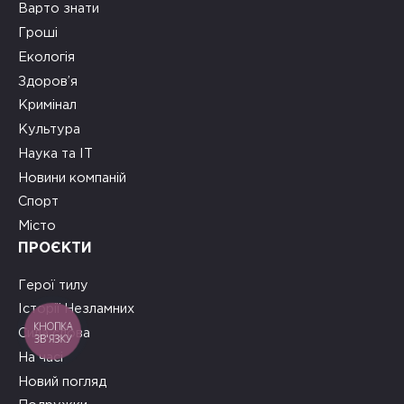
Варто знати
Гроші
Екологія
Здоров’я
Кримінал
Культура
Наука та ІТ
Новини компаній
Спорт
Місто
ПРОЄКТИ
Герої тилу
Історії Незламних
КНОПКА
Сила слова
ЗВ'ЯЗКУ
На часі
Новий погляд