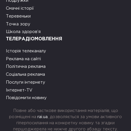
Подружки
Смачні історії
Теревеньки
Точка зору
Школа здоров’я
ТЕЛЕРАДІОМОВЛЕННЯ
Історія телеканалу
Реклама на сайті
Політична реклама
Соціальна реклама
Послуги інтернету
Інтернет-TV
Повідомити новину
Повне або часткове використання матеріалів, що
розміщені на
rai.ua
, дозволяється за умови активного
гіперпосилання на конкретну новину та згадки
першоджерела не нижче другого абзацу тексту.