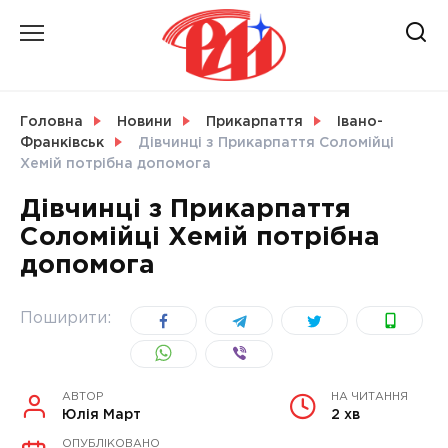
Skip
to
content
НОВИНИ
Головна
Новини
Прикарпаття
Івано-
Франківськ
Дівчинці з Прикарпаття Соломійці
СВІТ
Хемій потрібна допомога
Дівчинці з Прикарпаття
Соломійці Хемій потрібна
допомога
УКРАЇНА
Поширити:
АВТОР
НА ЧИТАННЯ
Юлія Март
2 хв
ОПУБЛІКОВАНО