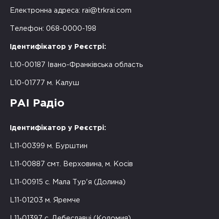
Електронна адреса:
rai@trkrai.com
Телефон: 068-0000-198
Ідентифікатор у Реєстрі:
L10-00187 Івано-Франківська область
L10-01777 м. Калуш
РАІ Радіо
Ідентифікатор у Реєстрі:
L11-00399 м. Бурштин
L11-00887 смт. Верховина, м. Косів
L11-00915 с. Мала Тур'я (Долина)
L11-01203 м. Яремче
L11-01397 с. Дебеславці (Коломия)