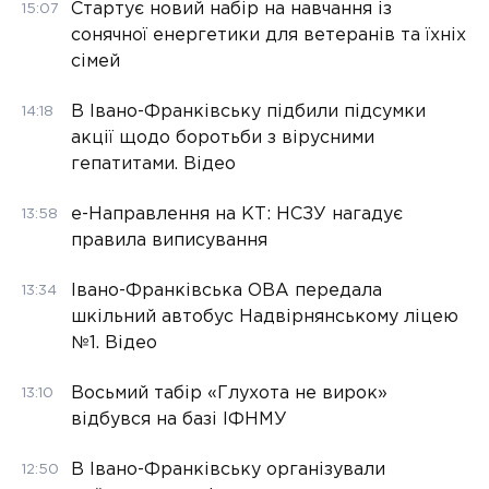
Стартує новий набір на навчання із
15:07
сонячної енергетики для ветеранів та їхніх
сімей
В Івано-Франківську підбили підсумки
14:18
акції щодо боротьби з вірусними
гепатитами. Відео
е-Направлення на КТ: НСЗУ нагадує
13:58
правила виписування
Івано-Франківська ОВА передала
13:34
шкільний автобус Надвірнянському ліцею
№1. Відео
Восьмий табір «Глухота не вирок»
13:10
відбувся на базі ІФНМУ
В Івано-Франківську організували
12:50