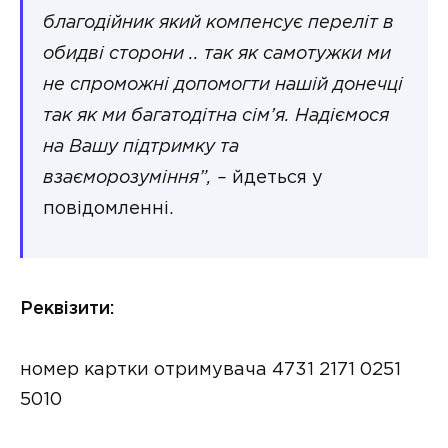
благодійник який компенсує переліт в
обидві сторони .. так як самотужки ми
не спроможні допомогти нашій донечці
так як ми багатодітна сім’я. Надіємося
на Вашу підтримку та
взаєморозуміння”, –
йдеться у
повідомленні.
Реквізити:
номер картки отримувача 4731 2171 0251
5010