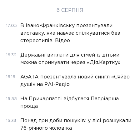
6 СЕРПНЯ
В Івано-Франківську презентували
17:05
виставку, яка навчає спілкуватися без
стереотипів. Відео
Державні виплати для сімей із дітьми
16:39
можна отримувати через «Дія.Картку»
AGATA презентувала новий сингл «Сяйво
16:16
душі» на РАІ-Радіо
На Прикарпатті відбулася Патріарша
15:55
проща
Понад три доби пошуків: у лісі розшукали
15:33
76-річного чоловіка