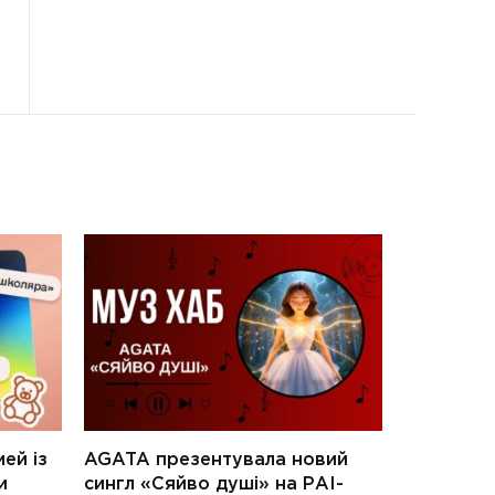
ей із
AGATA презентувала новий
и
сингл «Сяйво душі» на РАІ-