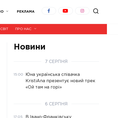
ІО
РЕКЛАМА
СВІТ
ПРО НАС
Новини
7 СЕРПНЯ
Юна українська співачка
15:00
KristiAna презентує новий трек
«Ой там на горі»
6 СЕРПНЯ
В Івано-Франківську
17:05