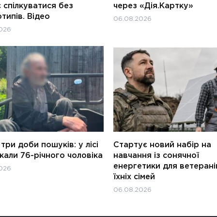
 спілкуватися без
через «Дія.Картку»
типів. Відео
06.08.2026
026
три доби пошуків: у лісі
Стартує новий набір на
али 76-річного чоловіка
навчання із сонячної
енергетики для ветерані
026
їхніх сімей
06.08.2026