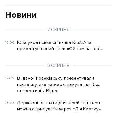
Новини
7 СЕРПНЯ
Юна українська співачка KristiAna
15:00
презентує новий трек «Ой там на горі»
6 СЕРПНЯ
В Івано-Франківську презентували
17:05
виставку, яка навчає спілкуватися без
стереотипів. Відео
Державні виплати для сімей із дітьми
16:39
можна отримувати через «Дія.Картку»