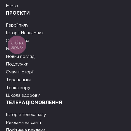
Місто
ПРОЄКТИ
Герої тилу
Історії Незламних
Сила слова
КНОПКА
ЗВ'ЯЗКУ
На часі
Новий погляд
Подружки
Смачні історії
Теревеньки
Точка зору
Школа здоров’я
ТЕЛЕРАДІОМОВЛЕННЯ
Історія телеканалу
Реклама на сайті
Політична реклама