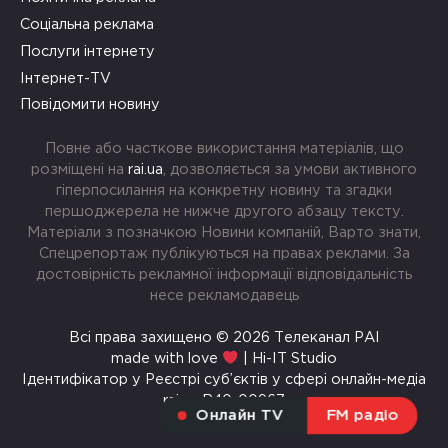
Соціальна реклама
Послуги інтернету
Інтернет-TV
Повідомити новину
Повне або часткове використання матеріалів, що
розміщені на
rai.ua
, дозволяється за умови активного
гіперпосилання на конкретну новину та згадки
першоджерела не нижче другого абзацу тексту.
Матеріали з позначкою Новини компаній, Варто знати,
Спецрепортаж публікуються на правах реклами. За
достовірність рекламної інформації відповідальність
несе рекламодавець
Всі права захищено © 2026 Телеканал РАІ
made with love
| Hi-IT Studio
Ідентифікатор у Реєстрі суб’єктів у сфері онлайн-медіа
rai.ua R40-00967
Онлайн TV
FM радіо