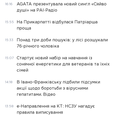
AGATA презентувала новий сингл «Сяйво
16:16
душі» на РАІ-Радіо
На Прикарпатті відбулася Патріарша
15:55
проща
Понад три доби пошуків: у лісі розшукали
15:33
76-річного чоловіка
Стартує новий набір на навчання із
15:07
сонячної енергетики для ветеранів та їхніх
сімей
В Івано-Франківську підбили підсумки
14:18
акції щодо боротьби з вірусними
гепатитами. Відео
е-Направлення на КТ: НСЗУ нагадує
13:58
правила виписування