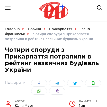
Skip
to
content
НОВИНИ
Головна
Новини
Прикарпаття
Івано-
Франківськ
Чотири споруди з Прикарпаття
СВІТ
потрапили в рейтинг незвичних будівель України
Чотири споруди з
Прикарпаття потрапили в
рейтинг незвичних будівель
УКРАЇНА
України
Поширити:
АВТОР
НА ЧИТАННЯ
Юлія Март
1 хв