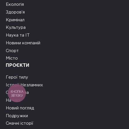
Екологія
Здоров’я
Кримінал
Культура
Наука та ІТ
Новини компаній
Спорт
Місто
ПРОЄКТИ
Герої тилу
Історії Незламних
КНОПКА
Сила слова
ЗВ'ЯЗКУ
На часі
Новий погляд
Подружки
Смачні історії