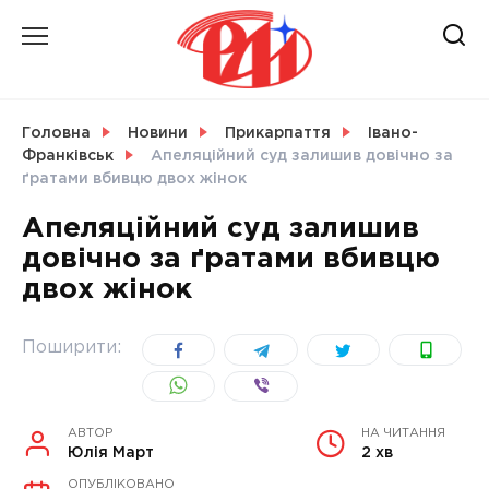
Skip
to
content
НОВИНИ
Головна
Новини
Прикарпаття
Івано-
Франківськ
Апеляційний суд залишив довічно за
СВІТ
ґратами вбивцю двох жінок
Апеляційний суд залишив
довічно за ґратами вбивцю
двох жінок
УКРАЇНА
Поширити:
АВТОР
НА ЧИТАННЯ
Юлія Март
2 хв
ОПУБЛІКОВАНО