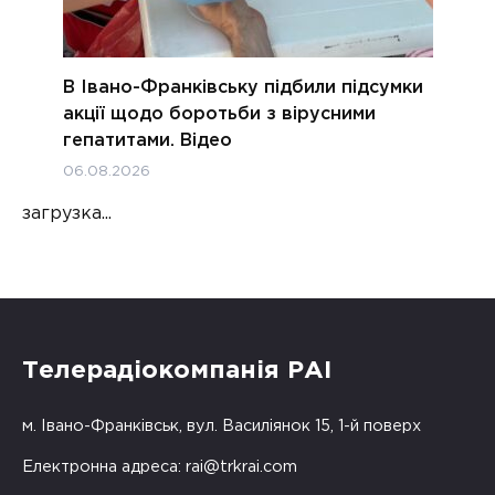
В Івано-Франківську підбили підсумки
акції щодо боротьби з вірусними
гепатитами. Відео
06.08.2026
загрузка...
Телерадіокомпанія РАІ
м. Івано-Франківськ, вул. Василіянок 15, 1-й поверх
Електронна адреса:
rai@trkrai.com