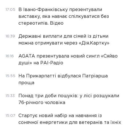
В Івано-Франківську презентували
17:05
виставку, яка навчає спілкуватися без
стереотипів. Відео
Державні виплати для сімей із дітьми
16:39
можна отримувати через «Дія.Картку»
AGATA презентувала новий сингл «Сяйво
16:16
душі» на РАІ-Радіо
На Прикарпатті відбулася Патріарша
15:55
проща
Понад три доби пошуків: у лісі розшукали
15:33
76-річного чоловіка
Стартує новий набір на навчання із
15:07
сонячної енергетики для ветеранів та їхніх