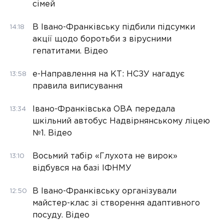
сімей
В Івано-Франківську підбили підсумки
14:18
акції щодо боротьби з вірусними
гепатитами. Відео
е-Направлення на КТ: НСЗУ нагадує
13:58
правила виписування
Івано-Франківська ОВА передала
13:34
шкільний автобус Надвірнянському ліцею
№1. Відео
Восьмий табір «Глухота не вирок»
13:10
відбувся на базі ІФНМУ
В Івано-Франківську організували
12:50
майстер-клас зі створення адаптивного
посуду. Відео