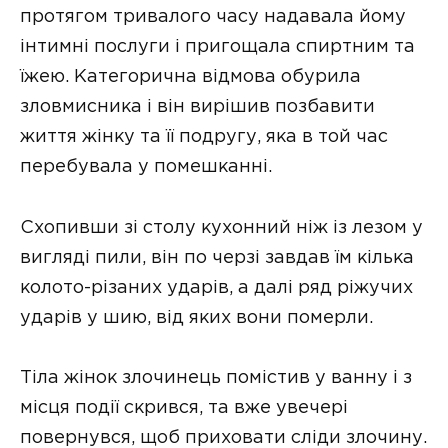
протягом тривалого часу надавала йому
інтимні послуги і пригощала спиртним та
їжею. Категорична відмова обурила
зловмисника і він вирішив позбавити
життя жінку та її подругу, яка в той час
перебувала у помешканні.
Схопивши зі столу кухонний ніж із лезом у
вигляді пили, він по черзі завдав їм кілька
колото-різаних ударів, а далі ряд ріжучих
ударів у шию, від яких вони померли.
Тіла жінок злочинець помістив у ванну і з
місця події скрився, та вже увечері
повернувся, щоб приховати сліди злочину.