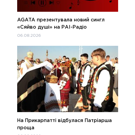
AGATA презентувала новий сингл
«Сяйво душі» на РАІ-Радіо
06.08.2026
На Прикарпатті відбулася Патріарша
проща