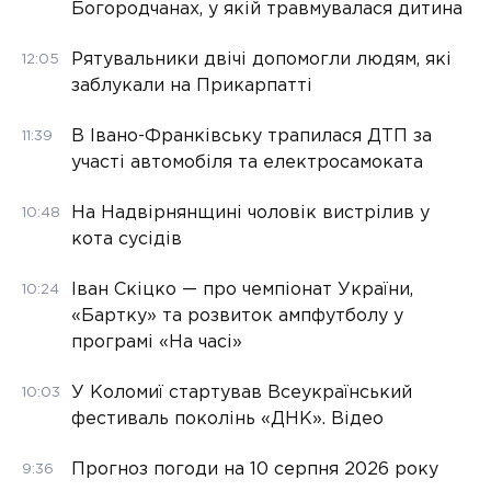
Богородчанах, у якій травмувалася дитина
Рятувальники двічі допомогли людям, які
12:05
заблукали на Прикарпатті
В Івано-Франківську трапилася ДТП за
11:39
участі автомобіля та електросамоката
На Надвірнянщині чоловік вистрілив у
10:48
кота сусідів
Іван Скіцко — про чемпіонат України,
10:24
«Бартку» та розвиток ампфутболу у
програмі «На часі»
У Коломиї стартував Всеукраїнський
10:03
фестиваль поколінь «ДНК». Відео
Прогноз погоди на 10 серпня 2026 року
9:36