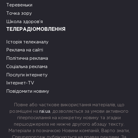
Теревеньки
Точка зору
Школа здоров’я
ТЕЛЕРАДІОМОВЛЕННЯ
Історія телеканалу
Реклама на сайті
Політична реклама
Соціальна реклама
Послуги інтернету
Інтернет-TV
Повідомити новину
Повне або часткове використання матеріалів, що
розміщені на
rai.ua
, дозволяється за умови активного
гіперпосилання на конкретну новину та згадки
першоджерела не нижче другого абзацу тексту.
Матеріали з позначкою Новини компаній, Варто знати,
Спецрепортаж публікуються на правах реклами. За