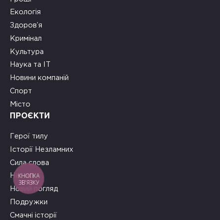
Екологія
Здоров’я
Кримінал
Культура
Наука та ІТ
Новини компаній
Спорт
Місто
ПРОЄКТИ
Герої тилу
Історії Незламних
Сила слова
КНОПКА
На часі
ЗВ'ЯЗКУ
Новий погляд
Подружки
Смачні історії