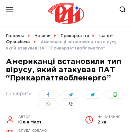
Skip
to
content
НОВИНИ
Головна
Новини
Прикарпаття
Івано-
Франківськ
Американці встановили тип вірусу,
СВІТ
який атакував ПАТ “Прикарпаттяобленерго”
Американці встановили тип
вірусу, який атакував ПАТ
“Прикарпаттяобленерго”
УКРАЇНА
Поширити:
АВТОР
НА ЧИТАННЯ
Юлія Март
2 хв
ОПУБЛІКОВАНО