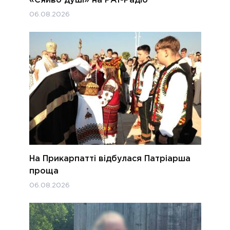
«Сяйво душі» на РАІ-Радіо
06.08.2026
На Прикарпатті відбулася Патріарша
проща
06.08.2026