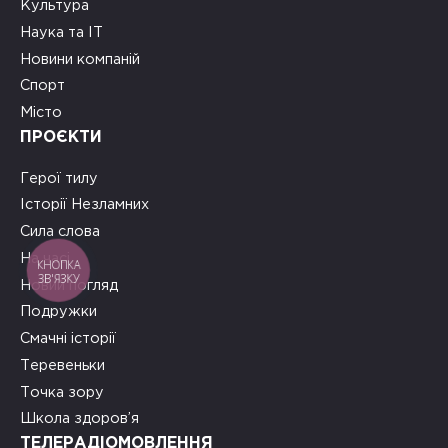
Культура
Наука та ІТ
Новини компаній
Спорт
Місто
ПРОЄКТИ
Герої тилу
Історії Незламних
Сила слова
На часі
КНОПКА
ЗВ'ЯЗКУ
Новий погляд
Подружки
Смачні історії
Теревеньки
Точка зору
Школа здоров’я
ТЕЛЕРАДІОМОВЛЕННЯ