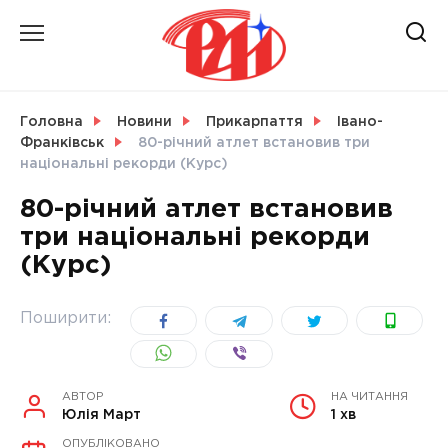
Skip
to
content
НОВИНИ
Головна
Новини
Прикарпаття
Івано-
Франківськ
80-річний атлет встановив три
СВІТ
національні рекорди (Курс)
80-річний атлет встановив
три національні рекорди
(Курс)
УКРАЇНА
Поширити:
АВТОР
НА ЧИТАННЯ
Юлія Март
1 хв
ОПУБЛІКОВАНО