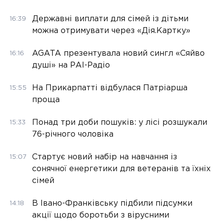
Державні виплати для сімей із дітьми
16:39
можна отримувати через «Дія.Картку»
AGATA презентувала новий сингл «Сяйво
16:16
душі» на РАІ-Радіо
На Прикарпатті відбулася Патріарша
15:55
проща
Понад три доби пошуків: у лісі розшукали
15:33
76-річного чоловіка
Стартує новий набір на навчання із
15:07
сонячної енергетики для ветеранів та їхніх
сімей
В Івано-Франківську підбили підсумки
14:18
акції щодо боротьби з вірусними