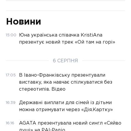
Новини
Юна українська співачка KristiAna
15:00
презентує новий трек «Ой там на горі»
6 СЕРПНЯ
В Івано-Франківську презентували
17:05
виставку, яка навчає спілкуватися без
стереотипів. Відео
Державні виплати для сімей із дітьми
16:39
можна отримувати через «Дія.Картку»
AGATA презентувала новий сингл «Сяйво
16:16
душі» на РАІ-Радіо