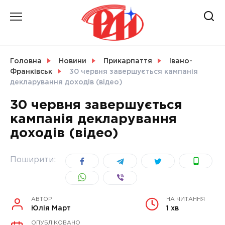
Skip
to
content
НОВИНИ
Головна
Новини
Прикарпаття
Івано-
Франківськ
30 червня завершується кампанія
СВІТ
декларування доходів (відео)
30 червня завершується
кампанія декларування
доходів (відео)
УКРАЇНА
Поширити:
АВТОР
НА ЧИТАННЯ
Юлія Март
1 хв
ОПУБЛІКОВАНО