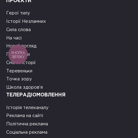
ПРОЄКТИ
Герої тилу
Історії Незламних
Сила слова
На часі
Новий погляд
КНОПКА
Подружки
ЗВ'ЯЗКУ
Смачні історії
Теревеньки
Точка зору
Школа здоров’я
ТЕЛЕРАДІОМОВЛЕННЯ
Історія телеканалу
Реклама на сайті
Політична реклама
Соціальна реклама