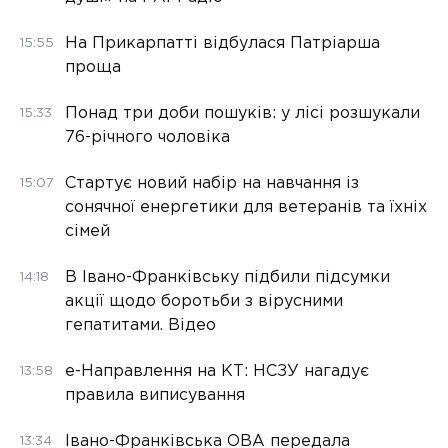
На Прикарпатті відбулася Патріарша
15:55
проща
Понад три доби пошуків: у лісі розшукали
15:33
76-річного чоловіка
Стартує новий набір на навчання із
15:07
сонячної енергетики для ветеранів та їхніх
сімей
В Івано-Франківську підбили підсумки
14:18
акції щодо боротьби з вірусними
гепатитами. Відео
е-Направлення на КТ: НСЗУ нагадує
13:58
правила виписування
Івано-Франківська ОВА передала
13:34