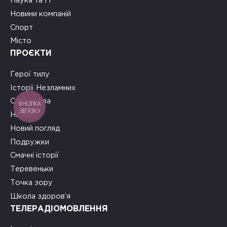
Наука та ІТ
Новини компаній
Спорт
Місто
ПРОЄКТИ
Герої тилу
Історії Незламних
Сила слова
КНОПКА
ЗВ'ЯЗКУ
На часі
Новий погляд
Подружки
Смачні історії
Теревеньки
Точка зору
Школа здоров’я
ТЕЛЕРАДІОМОВЛЕННЯ