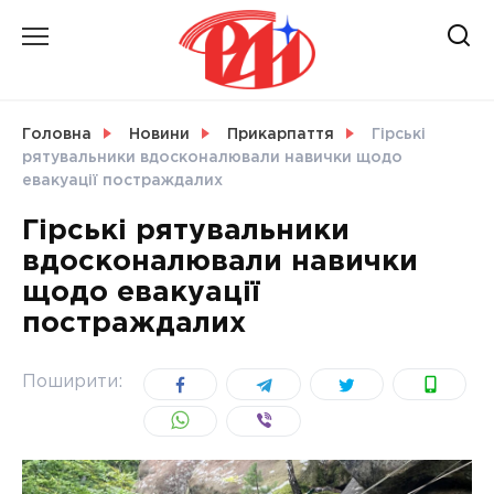
Skip
to
content
НОВИНИ
Головна
Новини
Прикарпаття
Гірські
рятувальники вдосконалювали навички щодо
СВІТ
евакуації постраждалих
Гірські рятувальники
вдосконалювали навички
щодо евакуації
УКРАЇНА
постраждалих
Поширити: