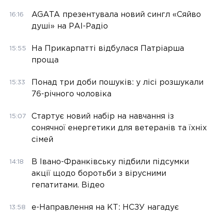
AGATA презентувала новий сингл «Сяйво
16:16
душі» на РАІ-Радіо
На Прикарпатті відбулася Патріарша
15:55
проща
Понад три доби пошуків: у лісі розшукали
15:33
76-річного чоловіка
Стартує новий набір на навчання із
15:07
сонячної енергетики для ветеранів та їхніх
сімей
В Івано-Франківську підбили підсумки
14:18
акції щодо боротьби з вірусними
гепатитами. Відео
е-Направлення на КТ: НСЗУ нагадує
13:58