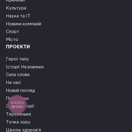
Кримінал
Культура
Наука та ІТ
Новини компаній
Спорт
Місто
ПРОЄКТИ
Герої тилу
Історії Незламних
Сила слова
На часі
Новий погляд
Подружки
КНОПКА
Смачні історії
ЗВ'ЯЗКУ
Теревеньки
Точка зору
Школа здоров’я