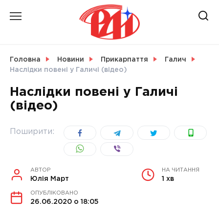
Skip
to
content
НОВИНИ
Головна
Новини
Прикарпаття
Галич
Наслідки повені у Галичі (відео)
СВІТ
Наслідки повені у Галичі
(відео)
УКРАЇНА
Поширити:
АВТОР
НА ЧИТАННЯ
Юлія Март
1 хв
ОПУБЛІКОВАНО
26.06.2020 о 18:05