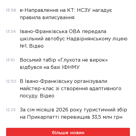
е-Направлення на КТ: НСЗУ нагадує
13:58
правила виписування
Івано-Франківська ОВА передала
13:34
шкільний автобус Надвірнянському ліцею
№1. Відео
Восьмий табір «Глухота не вирок»
13:10
відбувся на базі ІФНМУ
В Івано-Франківську організували
12:50
майстер-клас зі створення адаптивного
посуду. Відео
За сім місяців 2026 року туристичний збір
12:25
на Прикарпатті перевищив 33,5 млн грн
більше новин