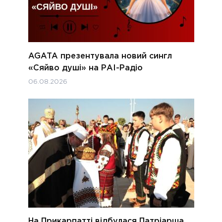
AGATA презентувала новий сингл
«Сяйво душі» на РАІ-Радіо
06.08.2026
На Прикарпатті відбулася Патріарша