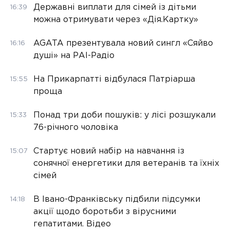
Державні виплати для сімей із дітьми
16:39
можна отримувати через «Дія.Картку»
AGATA презентувала новий сингл «Сяйво
16:16
душі» на РАІ-Радіо
На Прикарпатті відбулася Патріарша
15:55
проща
Понад три доби пошуків: у лісі розшукали
15:33
76-річного чоловіка
Стартує новий набір на навчання із
15:07
сонячної енергетики для ветеранів та їхніх
сімей
В Івано-Франківську підбили підсумки
14:18
акції щодо боротьби з вірусними
гепатитами. Відео