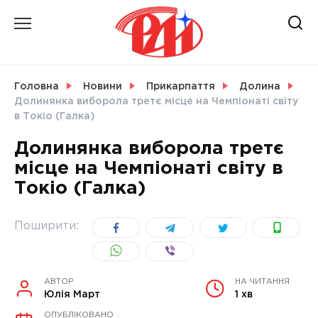
Skip
to
content
НОВИНИ
Головна
Новини
Прикарпаття
Долина
Долинянка виборола третє місце на Чемпіонаті світу
СВІТ
в Токіо (Галка)
Долинянка виборола третє
місце на Чемпіонаті світу в
Токіо (Галка)
УКРАЇНА
Поширити:
АВТОР
НА ЧИТАННЯ
Юлія Март
1 хв
ОПУБЛІКОВАНО