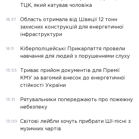
ТЦК, який катував чоловіка
Область отримала від Швеції 12 тонн
16:37
захисних конструкцій для енергетичної
інфраструктури
Кіберполіцейські Прикарпаття провели
16:11
навчання для людей з порушеннями слуху
Триває прийом документів для Премії
15:55
КМУ за вагомий внесок до енергетичної
стійкості України
Рятувальники попереджають про пожежну
15:31
небезпеку
Світові лейбли хочуть прибрати ШІ-пісні з
15:00
музичних чартів