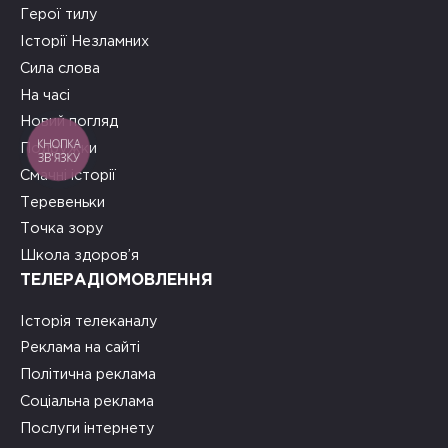
Герої тилу
Історії Незламних
Сила слова
На часі
Новий погляд
КНОПКА
Подружки
ЗВ'ЯЗКУ
Смачні історії
Теревеньки
Точка зору
Школа здоров’я
ТЕЛЕРАДІОМОВЛЕННЯ
Історія телеканалу
Реклама на сайті
Політична реклама
Соціальна реклама
Послуги інтернету