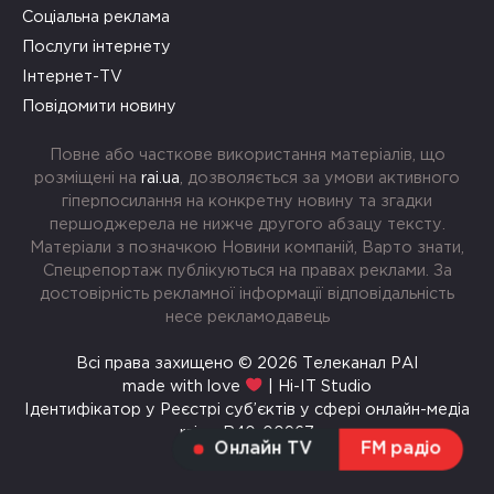
Соціальна реклама
Послуги інтернету
Інтернет-TV
Повідомити новину
Повне або часткове використання матеріалів, що
розміщені на
rai.ua
, дозволяється за умови активного
гіперпосилання на конкретну новину та згадки
першоджерела не нижче другого абзацу тексту.
Матеріали з позначкою Новини компаній, Варто знати,
Спецрепортаж публікуються на правах реклами. За
достовірність рекламної інформації відповідальність
несе рекламодавець
Всі права захищено © 2026 Телеканал РАІ
made with love
| Hi-IT Studio
Ідентифікатор у Реєстрі суб’єктів у сфері онлайн-медіа
rai.ua R40-00967
Онлайн TV
FM радіо