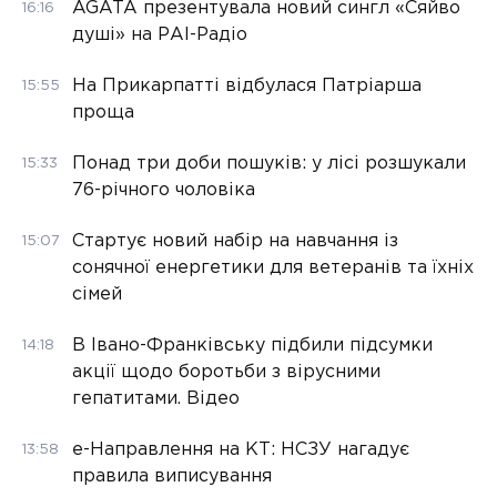
AGATA презентувала новий сингл «Сяйво
16:16
душі» на РАІ-Радіо
На Прикарпатті відбулася Патріарша
15:55
проща
Понад три доби пошуків: у лісі розшукали
15:33
76-річного чоловіка
Стартує новий набір на навчання із
15:07
сонячної енергетики для ветеранів та їхніх
сімей
В Івано-Франківську підбили підсумки
14:18
акції щодо боротьби з вірусними
гепатитами. Відео
е-Направлення на КТ: НСЗУ нагадує
13:58
правила виписування