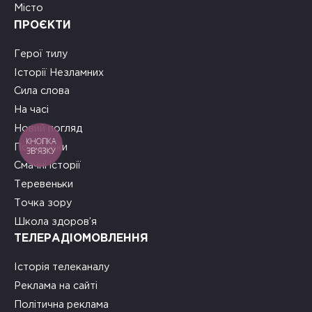
Місто
ПРОЄКТИ
Герої тилу
Історії Незламних
Сила слова
На часі
Новий погляд
КНОПКА
Подружки
ЗВ'ЯЗКУ
Смачні історії
Теревеньки
Точка зору
Школа здоров’я
ТЕЛЕРАДІОМОВЛЕННЯ
Історія телеканалу
Реклама на сайті
Політична реклама