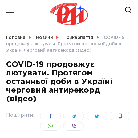
Skip
to
content
НОВИНИ
Головна
Новини
Прикарпаття
COVID-19
продовжує лютувати. Протягом останньої доби в
СВІТ
Україні черговий антирекорд (відео)
COVID-19 продовжує
лютувати. Протягом
останньої доби в Україні
УКРАЇНА
черговий антирекорд
(відео)
Поширити: