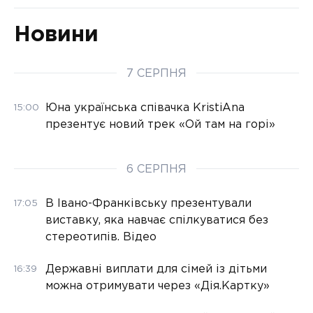
Новини
7 СЕРПНЯ
Юна українська співачка KristiAna
15:00
презентує новий трек «Ой там на горі»
6 СЕРПНЯ
В Івано-Франківську презентували
17:05
виставку, яка навчає спілкуватися без
стереотипів. Відео
Державні виплати для сімей із дітьми
16:39
можна отримувати через «Дія.Картку»