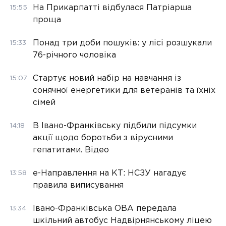
На Прикарпатті відбулася Патріарша
15:55
проща
Понад три доби пошуків: у лісі розшукали
15:33
76-річного чоловіка
Стартує новий набір на навчання із
15:07
сонячної енергетики для ветеранів та їхніх
сімей
В Івано-Франківську підбили підсумки
14:18
акції щодо боротьби з вірусними
гепатитами. Відео
е-Направлення на КТ: НСЗУ нагадує
13:58
правила виписування
Івано-Франківська ОВА передала
13:34
шкільний автобус Надвірнянському ліцею