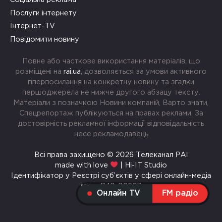
Послуги інтернету
Інтернет-TV
Повідомити новину
Повне або часткове використання матеріалів, що
розміщені на
rai.ua
, дозволяється за умови активного
гіперпосилання на конкретну новину та згадки
першоджерела не нижче другого абзацу тексту.
Матеріали з позначкою Новини компаній, Варто знати,
Спецрепортаж публікуються на правах реклами. За
достовірність рекламної інформації відповідальність
несе рекламодавець
Всі права захищено © 2026 Телеканал РАІ
made with love
| Hi-IT Studio
Ідентифікатор у Реєстрі суб’єктів у сфері онлайн-медіа
rai.ua R40-00967
Онлайн TV
FM радіо