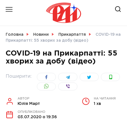
Skip
to
content
НОВИНИ
Головна
Новини
Прикарпаття
COVID-19 на
Прикарпатті: 55 хворих за добу (відео)
СВІТ
COVID-19 на Прикарпатті: 55
хворих за добу (відео)
УКРАЇНА
Поширити:
АВТОР
НА ЧИТАННЯ
Юлія Март
1 хв
ОПУБЛІКОВАНО
03.07.2020 о 19:36