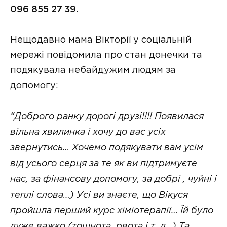
096 855 27 39.
Нещодавно мама Вікторії у соціальній
мережі повідомила про стан донечки та
подякувала небайдужим людям за
допомогу:
“Доброго ранку дорогі друзі!!!! Появилася
вільна хвилинка і хочу до вас усіх
звернутись… Хочемо подякувати вам усім
від усього серця за те як ви підтримуєте
нас, за фінансову допомогу, за добрі , чуйні і
теплі слова…) Усі ви знаєте, що Вікуся
пройшла перший курс хіміотерапії… Їй було
дуже важко (тошнота, рвота і т. д…) Та