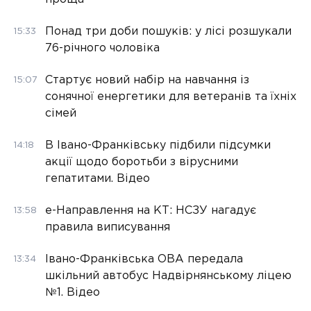
Понад три доби пошуків: у лісі розшукали
15:33
76-річного чоловіка
Стартує новий набір на навчання із
15:07
сонячної енергетики для ветеранів та їхніх
сімей
В Івано-Франківську підбили підсумки
14:18
акції щодо боротьби з вірусними
гепатитами. Відео
е-Направлення на КТ: НСЗУ нагадує
13:58
правила виписування
Івано-Франківська ОВА передала
13:34
шкільний автобус Надвірнянському ліцею
№1. Відео