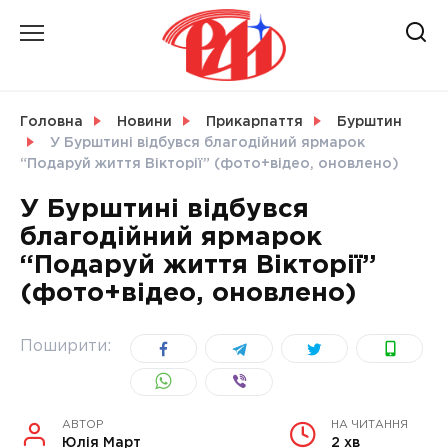
Skip
to
content
НОВИНИ
Головна
Новини
Прикарпаття
Бурштин
У Бурштині відбувся благодійний ярмарок
СВІТ
“Подаруй життя Вікторії” (фото+відео, оновлено)
У Бурштині відбувся
благодійний ярмарок
“Подаруй життя Вікторії”
УКРАЇНА
(фото+відео, оновлено)
Поширити:
АВТОР
НА ЧИТАННЯ
Юлія Март
2 хв