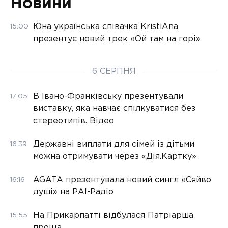
Новини
Юна українська співачка KristiAna
15:00
презентує новий трек «Ой там на горі»
6 СЕРПНЯ
В Івано-Франківську презентували
17:05
виставку, яка навчає спілкуватися без
стереотипів. Відео
Державні виплати для сімей із дітьми
16:39
можна отримувати через «Дія.Картку»
AGATA презентувала новий сингл «Сяйво
16:16
душі» на РАІ-Радіо
На Прикарпатті відбулася Патріарша
15:55
проща