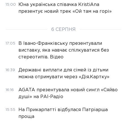
Юна українська співачка KristiAna
15:00
презентує новий трек «Ой там на горі»
6 СЕРПНЯ
В Івано-Франківську презентували
17:05
виставку, яка навчає спілкуватися без
стереотипів. Відео
Державні виплати для сімей із дітьми
16:39
можна отримувати через «Дія.Картку»
AGATA презентувала новий сингл «Сяйво
16:16
душі» на РАІ-Радіо
На Прикарпатті відбулася Патріарша
15:55
проща