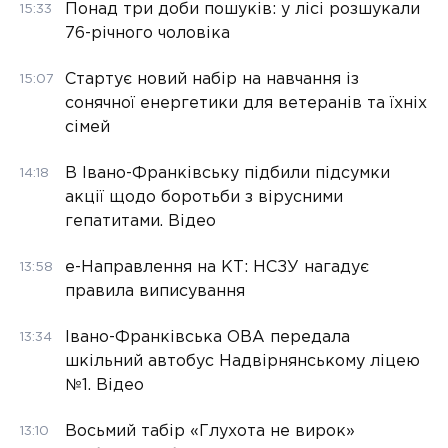
Понад три доби пошуків: у лісі розшукали
15:33
76-річного чоловіка
Стартує новий набір на навчання із
15:07
сонячної енергетики для ветеранів та їхніх
сімей
В Івано-Франківську підбили підсумки
14:18
акції щодо боротьби з вірусними
гепатитами. Відео
е-Направлення на КТ: НСЗУ нагадує
13:58
правила виписування
Івано-Франківська ОВА передала
13:34
шкільний автобус Надвірнянському ліцею
№1. Відео
Восьмий табір «Глухота не вирок»
13:10