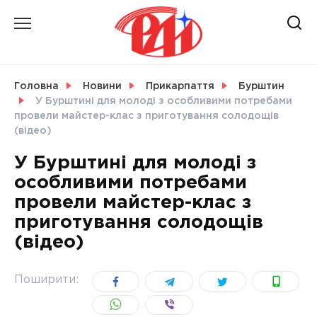
Skip
to
content
НОВИНИ
Головна
Новини
Прикарпаття
Бурштин
У Бурштині для молоді з особливими потребами
СВІТ
провели майстер-клас з приготування солодощів
(відео)
У Бурштині для молоді з
особливими потребами
УКРАЇНА
провели майстер-клас з
приготування солодощів
(відео)
Поширити: