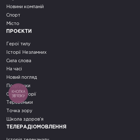
Новини компаній
Спорт
Місто
ПРОЄКТИ
Герої тилу
Історії Незламних
Сила слова
На часі
Новий погляд
Подружки
КНОПКА
Смачні історії
ЗВ'ЯЗКУ
Теревеньки
Точка зору
Школа здоров’я
ТЕЛЕРАДІОМОВЛЕННЯ
Історія телеканалу