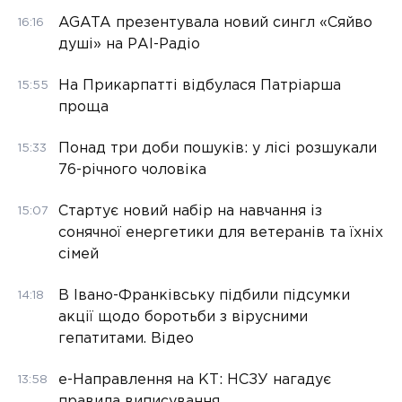
AGATA презентувала новий сингл «Сяйво
16:16
душі» на РАІ-Радіо
На Прикарпатті відбулася Патріарша
15:55
проща
Понад три доби пошуків: у лісі розшукали
15:33
76-річного чоловіка
Стартує новий набір на навчання із
15:07
сонячної енергетики для ветеранів та їхніх
сімей
В Івано-Франківську підбили підсумки
14:18
акції щодо боротьби з вірусними
гепатитами. Відео
е-Направлення на КТ: НСЗУ нагадує
13:58
правила виписування