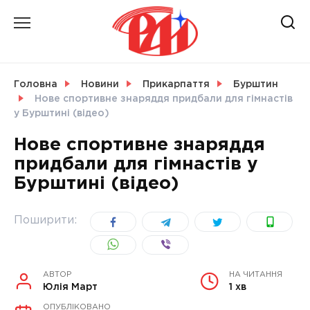
Skip
to
content
НОВИНИ
Головна
Новини
Прикарпаття
Бурштин
Нове спортивне знаряддя придбали для гімнастів
СВІТ
у Бурштині (відео)
Нове спортивне знаряддя
придбали для гімнастів у
Бурштині (відео)
УКРАЇНА
Поширити:
АВТОР
НА ЧИТАННЯ
Юлія Март
1 хв
ОПУБЛІКОВАНО