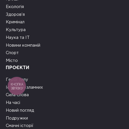
Екологія
Здоров’я
Кримінал
Культура
Наука та ІТ
Новини компаній
Спорт
Місто
ПРОЄКТИ
Герої тилу
КНОПКА
Історії Незламних
ЗВ'ЯЗКУ
Сила слова
На часі
Новий погляд
Подружки
Смачні історії