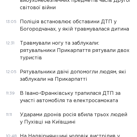
вибухонебезпечних предметів часів Другої
світової війни
Поліція встановлює обставини ДТП у
13:05
Богородчанах, у якій травмувалася дитина
Травмували ногу та заблукали:
12:31
рятувальники Прикарпаття рятували двох
туристів
Рятувальники двічі допомогли людям, які
12:05
заблукали на Прикарпатті
В Івано-Франківську трапилася ДТП за
11:39
участі автомобіля та електросамоката
Ударами дронів росія вбила трьох людей
11:11
у Пухівці на Київщині
На Надвірнянщині чоловік вистрілив у
10:48