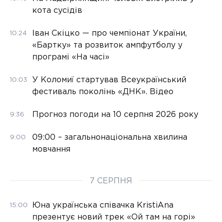
кота сусідів
Іван Скіцко — про чемпіонат України,
10:24
«Бартку» та розвиток ампфутболу у
програмі «На часі»
У Коломиї стартував Всеукраїнський
10:03
фестиваль поколінь «ДНК». Відео
Прогноз погоди на 10 серпня 2026 року
9:36
09:00 – загальнонаціональна хвилина
9:00
мовчання
7 СЕРПНЯ
Юна українська співачка KristiAna
15:00
презентує новий трек «Ой там на горі»