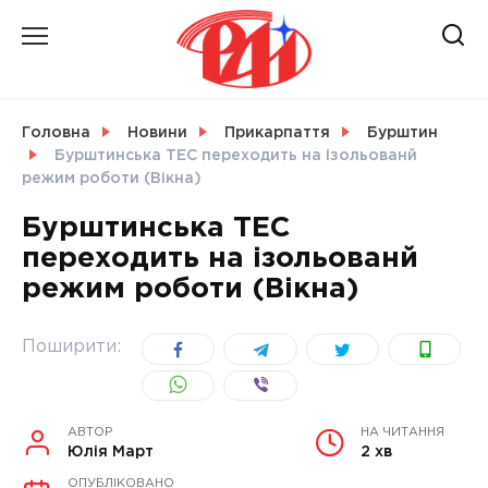
Skip
to
content
НОВИНИ
Головна
Новини
Прикарпаття
Бурштин
Бурштинська ТЕС переходить на ізольованй
СВІТ
режим роботи (Вікна)
Бурштинська ТЕС
переходить на ізольованй
режим роботи (Вікна)
УКРАЇНА
Поширити:
АВТОР
НА ЧИТАННЯ
Юлія Март
2 хв
ОПУБЛІКОВАНО