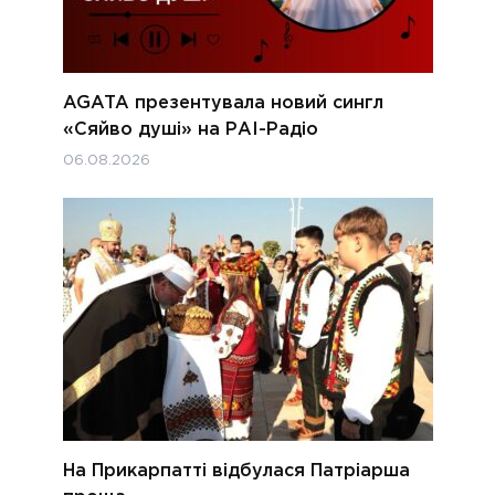
AGATA презентувала новий сингл
«Сяйво душі» на РАІ-Радіо
06.08.2026
На Прикарпатті відбулася Патріарша