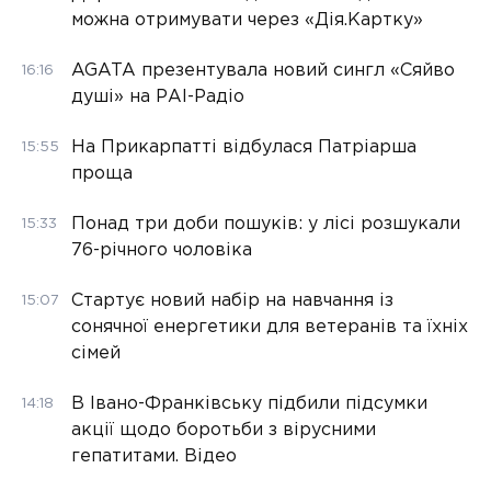
можна отримувати через «Дія.Картку»
AGATA презентувала новий сингл «Сяйво
16:16
душі» на РАІ-Радіо
На Прикарпатті відбулася Патріарша
15:55
проща
Понад три доби пошуків: у лісі розшукали
15:33
76-річного чоловіка
Стартує новий набір на навчання із
15:07
сонячної енергетики для ветеранів та їхніх
сімей
В Івано-Франківську підбили підсумки
14:18
акції щодо боротьби з вірусними
гепатитами. Відео