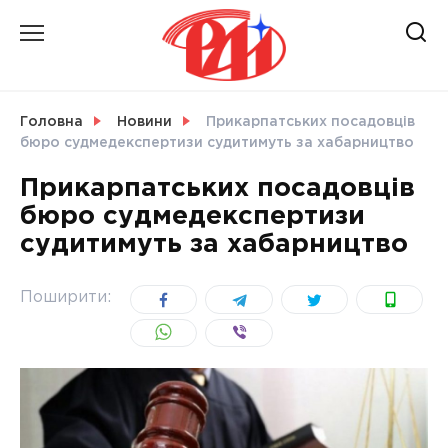
Skip
to
content
НОВИНИ
Головна
Новини
Прикарпатських посадовців
бюро судмедекспертизи судитимуть за хабарництво
СВІТ
Прикарпатських посадовців
бюро судмедекспертизи
судитимуть за хабарництво
УКРАЇНА
Поширити: