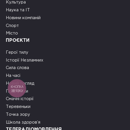
Культура
Наука та ІТ
Новини компаній
Спорт
Місто
ПРОЄКТИ
Герої тилу
Історії Незламних
Сила слова
На часі
Новий погляд
КНОПКА
ЗВ'ЯЗКУ
Подружки
Смачні історії
Теревеньки
Точка зору
Школа здоров’я
ТЕЛЕРАДІОМОВЛЕННЯ