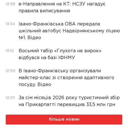
е-Направлення на КТ: НСЗУ нагадує
13:58
правила виписування
Івано-Франківська ОВА передала
13:34
шкільний автобус Надвірнянському ліцею
№1. Відео
Восьмий табір «Глухота не вирок»
13:10
відбувся на базі ІФНМУ
В Івано-Франківську організували
12:50
майстер-клас зі створення адаптивного
посуду. Відео
За сім місяців 2026 року туристичний збір
12:25
на Прикарпатті перевищив 33,5 млн грн
більше новин