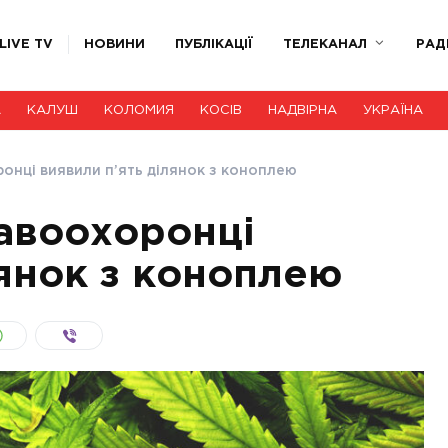
LIVE TV
НОВИНИ
ПУБЛІКАЦІЇ
ТЕЛЕКАНАЛ
РАД
А
КАЛУШ
КОЛОМИЯ
КОСІВ
НАДВІРНА
УКРАЇНА
онці виявили п’ять ділянок з коноплею
авоохоронці
лянок з коноплею