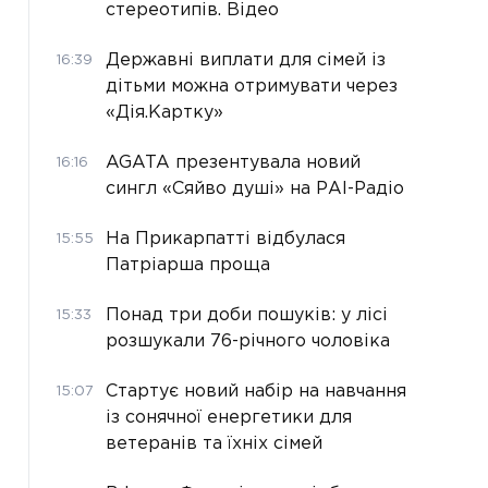
стереотипів. Відео
Державні виплати для сімей із
16:39
дітьми можна отримувати через
«Дія.Картку»
AGATA презентувала новий
16:16
сингл «Сяйво душі» на РАІ-Радіо
На Прикарпатті відбулася
15:55
Патріарша проща
Понад три доби пошуків: у лісі
15:33
розшукали 76-річного чоловіка
Стартує новий набір на навчання
15:07
із сонячної енергетики для
ветеранів та їхніх сімей