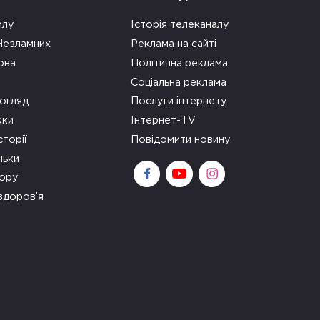
илу
Історія телеканалу
 Незламних
Реклама на сайті
ова
Політична реклама
Соціальна реклама
огляд
Послуги інтернету
ки
Інтернет-TV
сторії
Повідомити новину
ньки
зору
здоров’я