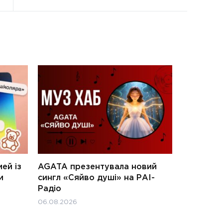
ей із
AGATA презентувала новий
и
сингл «Сяйво душі» на РАІ-
Радіо
06.08.2026