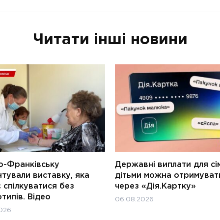
Читати інші новини
о-Франківську
Державні виплати для сім
тували виставку, яка
дітьми можна отримуват
 спілкуватися без
через «Дія.Картку»
типів. Відео
06.08.2026
026