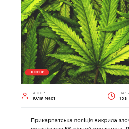
НОВИНИ
АВТОР
НА Ч
Юлія Март
1 хв
Прикарпатська поліція викрила злоч