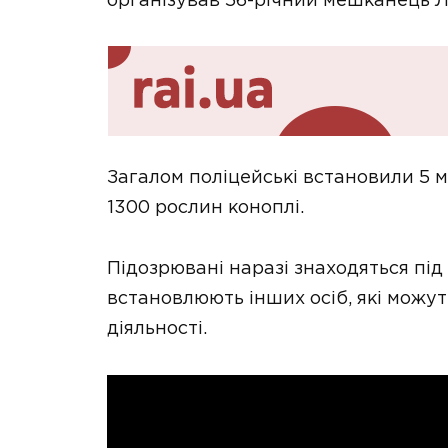
організував 56-річний мешканець Ль
Загалом поліцейські встановили 5 
1300 рослин коноплі.
Підозрювані наразі знаходяться пі
встановлюють інших осіб, які можу
діяльності.