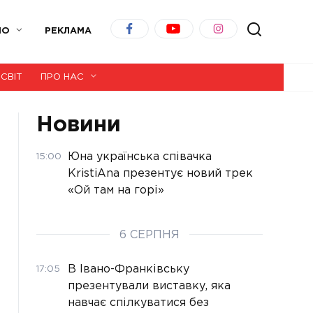
ІО
РЕКЛАМА
СВІТ
ПРО НАС
Новини
Юна українська співачка
15:00
KristiAna презентує новий трек
«Ой там на горі»
6 СЕРПНЯ
В Івано-Франківську
17:05
презентували виставку, яка
навчає спілкуватися без