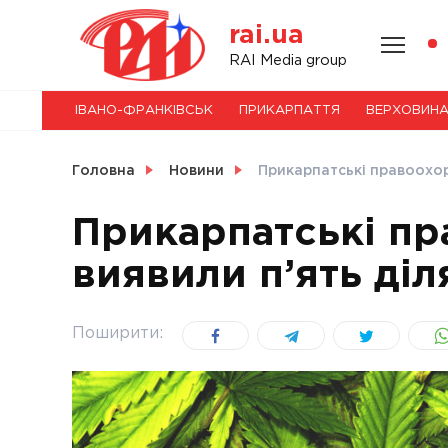
Skip
rai.ua
to
content
НОВИНИ
RAI Media group
ІВАНО-ФРАНКІВСЬК
ПРИКАРПАТТЯ
ВЕРХОВИН
СВІТ
Головна
Новини
Прикарпатські правоохор
Прикарпатські пр
виявили п’ять ді
УКРАЇНА
Поширити: