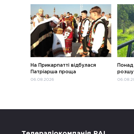
На Прикарпатті відбулася
Понад 
Патріарша проща
розшук
06.08.2026
06.08.2
Телерадіокомпанія РАІ