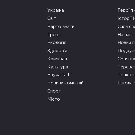
Україна
Герої т
Світ
Історії
Варто знати
Сила сл
Гроші
На часі
Екологія
Новий п
Здоров’я
Подруж
Кримінал
Смачні і
Культура
Тереве
Наука та ІТ
Точка 
Новини компаній
Школа 
Спорт
Місто