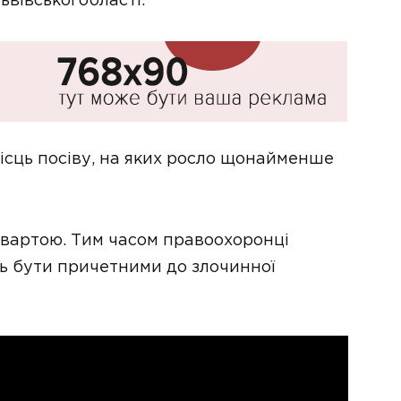
вівської області.
місць посіву, на яких росло щонайменше
д вартою. Тим часом правоохоронці
ть бути причетними до злочинної