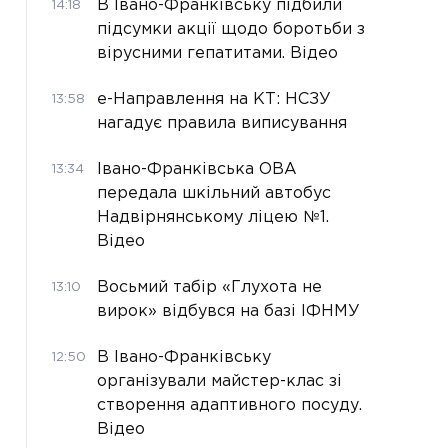
В Івано-Франківську підбили
14:18
підсумки акції щодо боротьби з
вірусними гепатитами. Відео
е-Направлення на КТ: НСЗУ
13:58
нагадує правила виписування
Івано-Франківська ОВА
13:34
передала шкільний автобус
Надвірнянському ліцею №1.
Відео
Восьмий табір «Глухота не
13:10
вирок» відбувся на базі ІФНМУ
В Івано-Франківську
12:50
організували майстер-клас зі
створення адаптивного посуду.
Відео