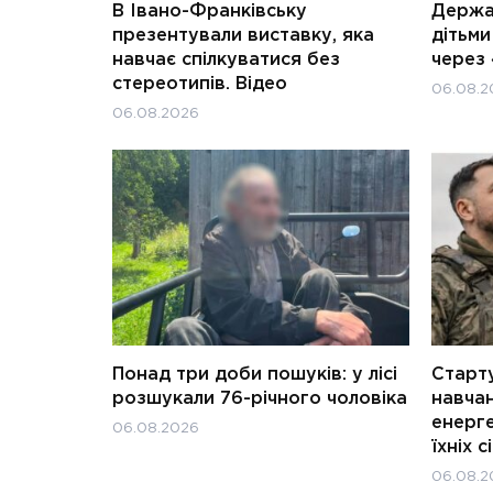
В Івано-Франківську
Держав
презентували виставку, яка
дітьм
навчає спілкуватися без
через 
стереотипів. Відео
06.08.2
06.08.2026
Понад три доби пошуків: у лісі
Старту
розшукали 76-річного чоловіка
навчан
енерге
06.08.2026
їхніх с
06.08.2