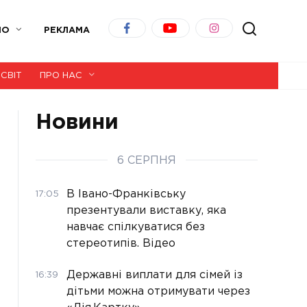
ІО
РЕКЛАМА
СВІТ
ПРО НАС
Новини
6 СЕРПНЯ
В Івано-Франківську
17:05
презентували виставку, яка
навчає спілкуватися без
стереотипів. Відео
Державні виплати для сімей із
16:39
дітьми можна отримувати через