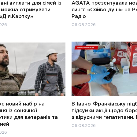
ні виплати для сімей із
AGATA презентувала но
и можна отримувати
сингл «Сяйво душі» на Р
«Дія.Картку»
Радіо
026
06.08.2026
є новий набір на
В Івано-Франківську під
ня із сонячної
підсумки акції щодо бор
тики для ветеранів та
з вірусними гепатитами. 
імей
06.08.2026
026