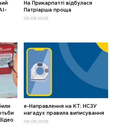
вий
На Прикарпатті відбулася
АІ-
Патріарша проща
06.08.2026
били
е-Направлення на КТ: НСЗУ
отьби
нагадує правила виписування
Відео
06.08.2026