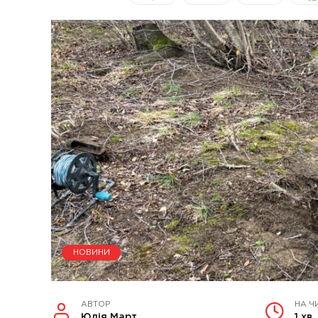
НОВИНИ
АВТОР
НА Ч
Юлія Март
1 хв