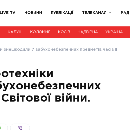
LIVE TV
НОВИНИ
ПУБЛІКАЦІЇ
ТЕЛЕКАНАЛ
РАД
А
КАЛУШ
КОЛОМИЯ
КОСІВ
НАДВІРНА
УКРАЇНА
ки знешкодили 7 вибухонебезпечних предметів часів ІІ
ротехніки
бухонебезпечних
 Світової війни.