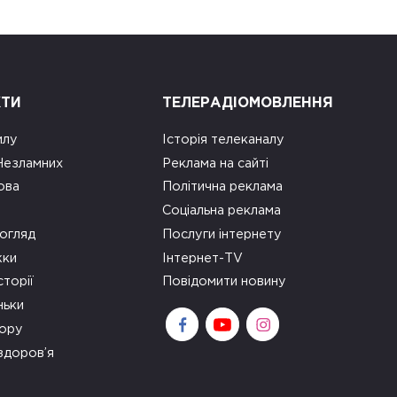
КТИ
ТЕЛЕРАДІОМОВЛЕННЯ
илу
Історія телеканалу
 Незламних
Реклама на сайті
ова
Політична реклама
Соціальна реклама
огляд
Послуги інтернету
ки
Інтернет-TV
сторії
Повідомити новину
ньки
зору
здоров’я