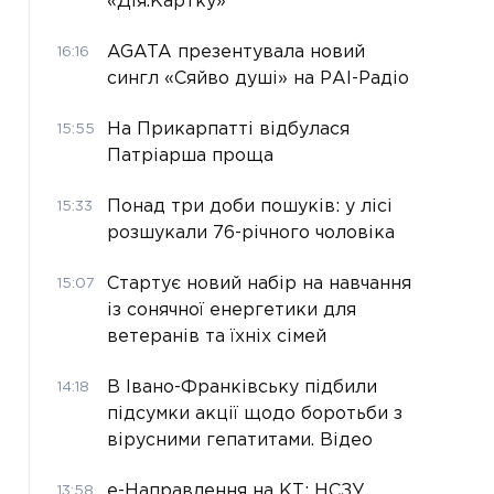
«Дія.Картку»
AGATA презентувала новий
16:16
сингл «Сяйво душі» на РАІ-Радіо
На Прикарпатті відбулася
15:55
Патріарша проща
Понад три доби пошуків: у лісі
15:33
розшукали 76-річного чоловіка
Стартує новий набір на навчання
15:07
із сонячної енергетики для
ветеранів та їхніх сімей
В Івано-Франківську підбили
14:18
підсумки акції щодо боротьби з
вірусними гепатитами. Відео
е-Направлення на КТ: НСЗУ
13:58