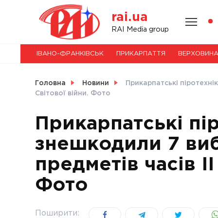
Skip
rai.ua
to
content
НОВИНИ
RAI Media group
ІВАНО-ФРАНКІВСЬК
ПРИКАРПАТТЯ
ВЕРХОВИН
СВІТ
Головна
Новини
Прикарпатські піротехні
Світової війни. Фото
Прикарпатські пі
УКРАЇНА
знешкодили 7 ви
предметів часів ІІ
Фото
Поширити: