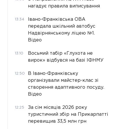
нагадує правила виписування
Івано-Франківська ОВА
13:34
передала шкільний автобус
Надвірнянському ліцею №1.
Відео
Восьмий табір «Глухота не
13:10
вирок» відбувся на базі ІФНМУ
В Івано-Франківську
12:50
організували майстер-клас зі
створення адаптивного посуду.
Відео
За сім місяців 2026 року
12:25
туристичний збір на Прикарпатті
перевищив 33,5 млн грн