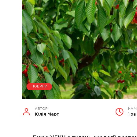
НОВИНИ
АВТОР
НА 
Юлія Март
1 хв