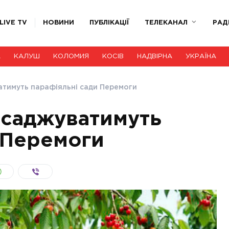
LIVE TV
НОВИНИ
ПУБЛІКАЦІЇ
ТЕЛЕКАНАЛ
РАД
А
КАЛУШ
КОЛОМИЯ
КОСІВ
НАДВІРНА
УКРАЇНА
ватимуть парафіяльні сади Перемоги
висаджуватимуть
 Перемоги