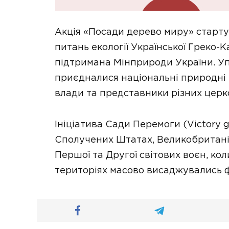
Акція «Посади дерево миру» стартув
питань екології Української Греко-К
підтримана Мінприроди України. Уп
приєдналися національні природні 
влади та представники різних церко
Ініціатива Сади Перемоги (Victory 
Сполучених Штатах, Великобританії,
Першої та Другої світових воєн, ко
територіях масово висаджувались ф