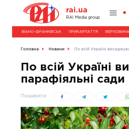
Skip
rai.ua
to
content
НОВИНИ
RAI Media group
ІВАНО-ФРАНКІВСЬК
ПРИКАРПАТТЯ
ВЕРХОВИН
СВІТ
Головна
Новини
По всій Україні висаджу
По всій Україні 
парафіяльні сади
УКРАЇНА
Поширити: