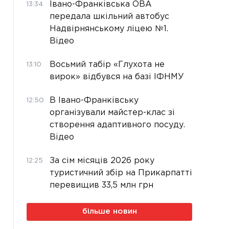
Івано-Франківська ОВА
13:34
передала шкільний автобус
Надвірнянському ліцею №1.
Відео
Восьмий табір «Глухота не
13:10
вирок» відбувся на базі ІФНМУ
В Івано-Франківську
12:50
організували майстер-клас зі
створення адаптивного посуду.
Відео
За сім місяців 2026 року
12:25
туристичний збір на Прикарпатті
перевищив 33,5 млн грн
більше новин