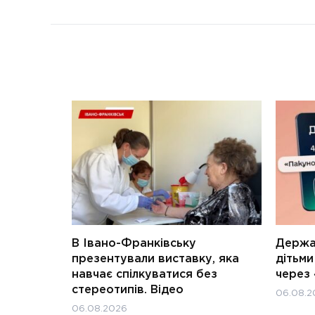
В Івано-Франківську
Держав
презентували виставку, яка
дітьм
навчає спілкуватися без
через 
стереотипів. Відео
06.08.2
06.08.2026