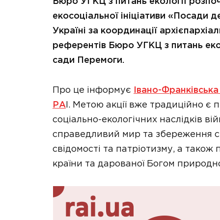
Бюро УГКЦ з питань екології розпо
екосоціальної ініціативи «Посади де
Україні за координації архієпархіа
референтів Бюро УГКЦ з питань еко
сади Перемоги.
Про це інформує
Івано-Франківська
РА
І. Метою акції вже традиційно є
соціально-екологічних наслідків вій
справедливий мир та збереження ст
свідомості та патріотизму, а також 
країни та дарованої Богом природн