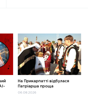
вий
На Прикарпатті відбулася
АІ-
Патріарша проща
06.08.2026