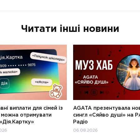
Читати інші новини
ні виплати для сімей із
AGATA презентувала но
и можна отримувати
сингл «Сяйво душі» на Р
«Дія.Картку»
Радіо
026
06.08.2026