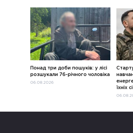
Понад три доби пошуків: у лісі
Старту
розшукали 76-річного чоловіка
навчан
енерге
06.08.2026
їхніх с
06.08.2