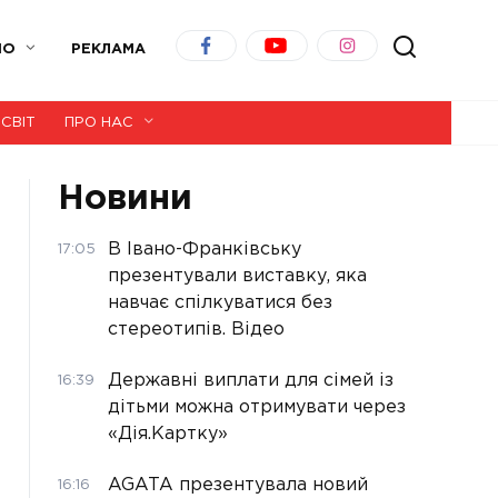
ІО
РЕКЛАМА
СВІТ
ПРО НАС
Новини
В Івано-Франківську
17:05
презентували виставку, яка
навчає спілкуватися без
стереотипів. Відео
Державні виплати для сімей із
16:39
дітьми можна отримувати через
«Дія.Картку»
AGATA презентувала новий
16:16