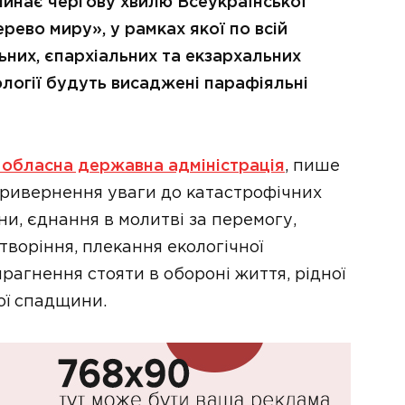
чинає чергову хвилю Всеукраїнської
рево миру», у рамках якої по всій
льних, єпархіальних та екзархальних
логії будуть висаджені парафіяльні
 обласна державна адміністрація
, пише
 привернення уваги до катастрофічних
ни, єднання в молитві за перемогу,
воріння, плекання екологічної
прагнення стояти в обороні життя, рідної
ої спадщини.