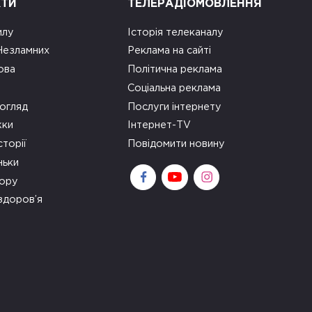
КТИ
ТЕЛЕРАДІОМОВЛЕННЯ
илу
Історія телеканалу
 Незламних
Реклама на сайті
ова
Політична реклама
Соціальна реклама
огляд
Послуги інтернету
ки
Інтернет-TV
сторії
Повідомити новину
ньки
зору
здоров’я