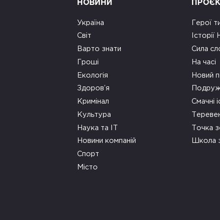
НОВИНИ
ПРОЄ
Україна
Герої т
Світ
Історії
Варто знати
Сила сл
Гроші
На часі
Екологія
Новий п
Здоров’я
Подруж
Кримінал
Смачні і
Культура
Тереве
Наука та ІТ
Точка 
Новини компаній
Школа 
Спорт
Місто