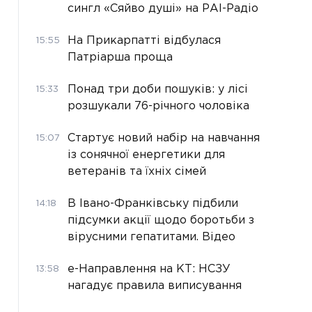
сингл «Сяйво душі» на РАІ-Радіо
На Прикарпатті відбулася
15:55
Патріарша проща
Понад три доби пошуків: у лісі
15:33
розшукали 76-річного чоловіка
Стартує новий набір на навчання
15:07
із сонячної енергетики для
ветеранів та їхніх сімей
В Івано-Франківську підбили
14:18
підсумки акції щодо боротьби з
вірусними гепатитами. Відео
е-Направлення на КТ: НСЗУ
13:58
нагадує правила виписування