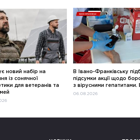
є новий набір на
В Івано-Франківську під
ня із сонячної
підсумки акції щодо бор
тики для ветеранів та
з вірусними гепатитами. 
імей
06.08.2026
026