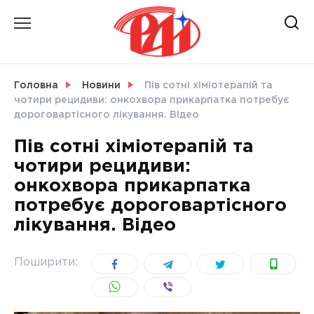
Skip
to
content
НОВИНИ
Головна
Новини
Пів сотні хіміотерапій та
чотири рецидиви: онкохвора прикарпатка потребує
СВІТ
дороговартісного лікування. Відео
Пів сотні хіміотерапій та
чотири рецидиви:
онкохвора прикарпатка
УКРАЇНА
потребує дороговартісного
лікування. Відео
Поширити: