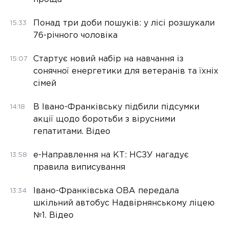
Понад три доби пошуків: у лісі розшукали
15:33
76-річного чоловіка
Стартує новий набір на навчання із
15:07
сонячної енергетики для ветеранів та їхніх
сімей
В Івано-Франківську підбили підсумки
14:18
акції щодо боротьби з вірусними
гепатитами. Відео
е-Направлення на КТ: НСЗУ нагадує
13:58
правила виписування
Івано-Франківська ОВА передала
13:34
шкільний автобус Надвірнянському ліцею
№1. Відео