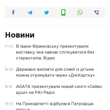
Новини
В Івано-Франківську презентували
17:05
виставку, яка навчає спілкуватися без
стереотипів. Відео
Державні виплати для сімей із дітьми
16:39
можна отримувати через «Дія.Картку»
AGATA презентувала новий сингл «Сяйво
16:16
душі» на РАІ-Радіо
На Прикарпатті відбулася Патріарша
15:55
проща