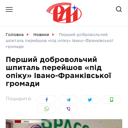
Skip
to
content
НОВИНИ
Головна
Новини
Перший добровольчий
шпиталь перейшов «під опіку» Івано-Франківської
СВІТ
громади
Перший добровольчий
шпиталь перейшов «під
опіку» Івано-Франківської
УКРАЇНА
громади
Поширити: