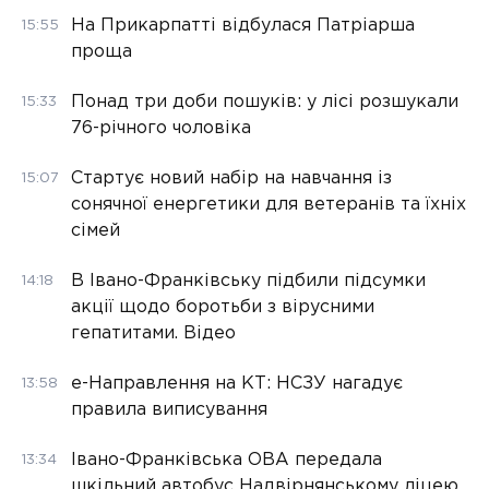
На Прикарпатті відбулася Патріарша
15:55
проща
Понад три доби пошуків: у лісі розшукали
15:33
76-річного чоловіка
Стартує новий набір на навчання із
15:07
сонячної енергетики для ветеранів та їхніх
сімей
В Івано-Франківську підбили підсумки
14:18
акції щодо боротьби з вірусними
гепатитами. Відео
е-Направлення на КТ: НСЗУ нагадує
13:58
правила виписування
Івано-Франківська ОВА передала
13:34
шкільний автобус Надвірнянському ліцею