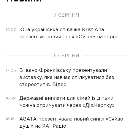
7 СЕРПНЯ
Юна українська співачка KristiAna
15:00
презентує новий трек «Ой там на горі»
6 СЕРПНЯ
В Івано-Франківську презентували
17:05
виставку, яка навчає спілкуватися без
стереотипів. Відео
Державні виплати для сімей із дітьми
16:39
можна отримувати через «Дія.Картку»
AGATA презентувала новий сингл «Сяйво
16:16
душі» на РАІ-Радіо