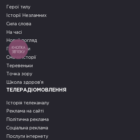
Герої тилу
Історії Незламних
Сила слова
На часі
Новий погляд
КНОПКА
Подружки
ЗВ'ЯЗКУ
Смачні історії
Теревеньки
Точка зору
Школа здоров’я
ТЕЛЕРАДІОМОВЛЕННЯ
Історія телеканалу
Реклама на сайті
Політична реклама
Соціальна реклама
Послуги інтернету