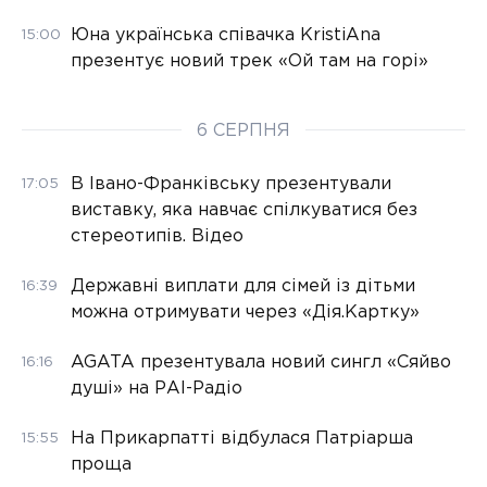
Юна українська співачка KristiAna
15:00
презентує новий трек «Ой там на горі»
6 СЕРПНЯ
В Івано-Франківську презентували
17:05
виставку, яка навчає спілкуватися без
стереотипів. Відео
Державні виплати для сімей із дітьми
16:39
можна отримувати через «Дія.Картку»
AGATA презентувала новий сингл «Сяйво
16:16
душі» на РАІ-Радіо
На Прикарпатті відбулася Патріарша
15:55
проща