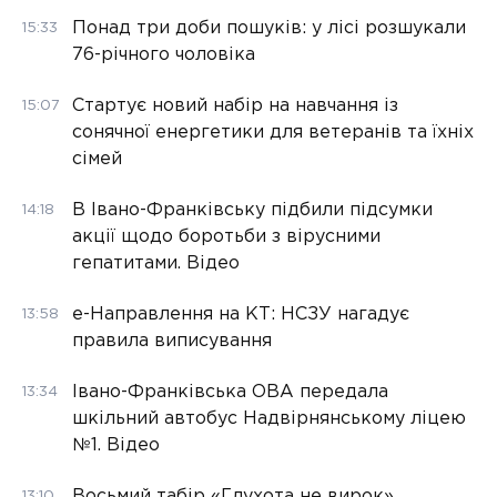
Понад три доби пошуків: у лісі розшукали
15:33
76-річного чоловіка
Стартує новий набір на навчання із
15:07
сонячної енергетики для ветеранів та їхніх
сімей
В Івано-Франківську підбили підсумки
14:18
акції щодо боротьби з вірусними
гепатитами. Відео
е-Направлення на КТ: НСЗУ нагадує
13:58
правила виписування
Івано-Франківська ОВА передала
13:34
шкільний автобус Надвірнянському ліцею
№1. Відео
Восьмий табір «Глухота не вирок»
13:10