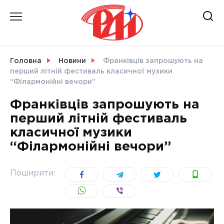
Skip
to
content
НОВИНИ
Головна
Новини
Франківців запрошують на
перший літній фестиваль класичної музики
СВІТ
“Філармонійні вечори”
Франківців запрошують на
перший літній фестиваль
класичної музики
УКРАЇНА
“Філармонійні вечори”
Поширити: