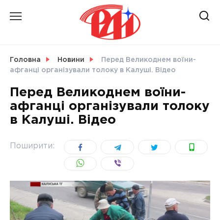
Skip
to
content
НОВИНИ
Головна
Новини
Перед Великоднем воїни-
афганці організували толоку в Калуші. Відео
СВІТ
Перед Великоднем воїни-
афганці організували толоку
в Калуші. Відео
УКРАЇНА
Поширити: