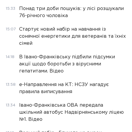
Понад три доби пошуків: у лісі розшукали
15:33
76-річного чоловіка
Стартує новий набір на навчання із
15:07
сонячної енергетики для ветеранів та їхніх
сімей
В Івано-Франківську підбили підсумки
14:18
акції щодо боротьби з вірусними
гепатитами. Відео
е-Направлення на КТ: НСЗУ нагадує
13:58
правила виписування
Івано-Франківська ОВА передала
13:34
шкільний автобус Надвірнянському ліцею
№1. Відео