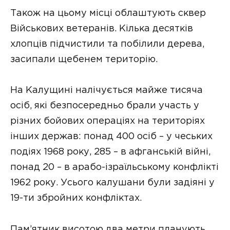
Також на цьому місці облаштують сквер
Військових ветеранів. Кілька десятків
хлопців підчистили та побілили дерева,
засипали щебенем територію.
На Калущині налічується майже тисяча
осіб, які безпосередньо брали участь у
різних бойових операціях на територіях
інших держав: понад 400 осіб – у чеських
подіях 1968 року, 285 – в афганській війні,
понад 20 – в арабо-ізраїльському конфлікті
1962 року. Усього калушани були задіяні у
19-ти збройних конфліктах.
Пам’ятник висотою два метри планують