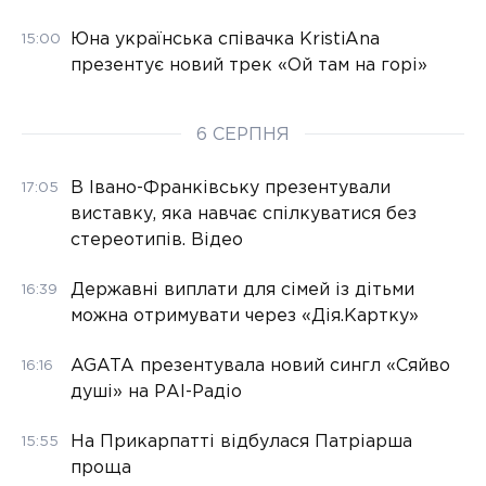
Юна українська співачка KristiAna
15:00
презентує новий трек «Ой там на горі»
6 СЕРПНЯ
В Івано-Франківську презентували
17:05
виставку, яка навчає спілкуватися без
стереотипів. Відео
Державні виплати для сімей із дітьми
16:39
можна отримувати через «Дія.Картку»
AGATA презентувала новий сингл «Сяйво
16:16
душі» на РАІ-Радіо
На Прикарпатті відбулася Патріарша
15:55
проща