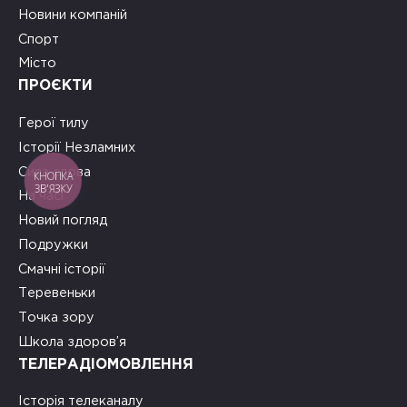
Новини компаній
Спорт
Місто
ПРОЄКТИ
Герої тилу
Історії Незламних
Сила слова
КНОПКА
ЗВ'ЯЗКУ
На часі
Новий погляд
Подружки
Смачні історії
Теревеньки
Точка зору
Школа здоров’я
ТЕЛЕРАДІОМОВЛЕННЯ
Історія телеканалу