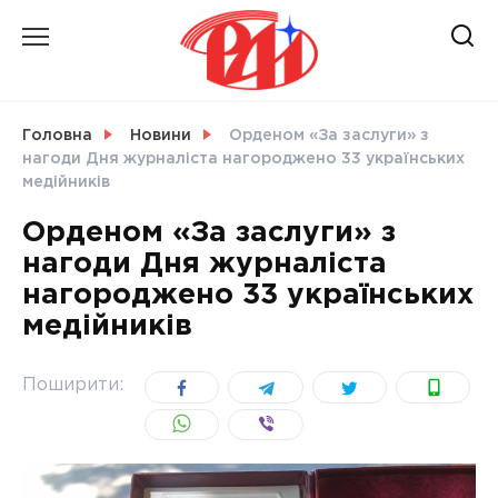
Skip
to
content
НОВИНИ
Головна
Новини
Орденом «За заслуги» з
нагоди Дня журналіста нагороджено 33 українських
СВІТ
медійників
Орденом «За заслуги» з
нагоди Дня журналіста
нагороджено 33 українських
УКРАЇНА
медійників
Поширити: