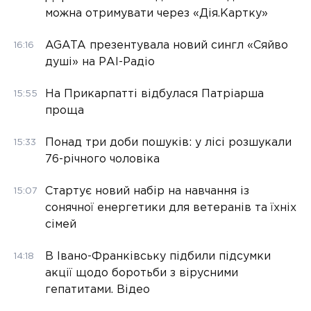
можна отримувати через «Дія.Картку»
AGATA презентувала новий сингл «Сяйво
16:16
душі» на РАІ-Радіо
На Прикарпатті відбулася Патріарша
15:55
проща
Понад три доби пошуків: у лісі розшукали
15:33
76-річного чоловіка
Стартує новий набір на навчання із
15:07
сонячної енергетики для ветеранів та їхніх
сімей
В Івано-Франківську підбили підсумки
14:18
акції щодо боротьби з вірусними
гепатитами. Відео