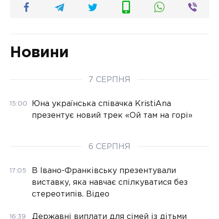
Новини
7 СЕРПНЯ
Юна українська співачка KristiAna
15:00
презентує новий трек «Ой там на горі»
6 СЕРПНЯ
В Івано-Франківську презентували
17:05
виставку, яка навчає спілкуватися без
стереотипів. Відео
Державні виплати для сімей із дітьми
16:39