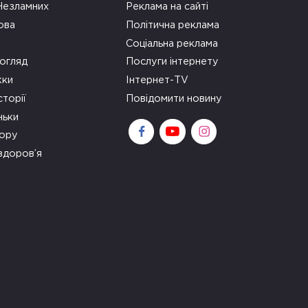
 Незламних
Реклама на сайті
ова
Політична реклама
Соціальна реклама
огляд
Послуги інтернету
ки
Інтернет-TV
сторії
Повідомити новину
ньки
зору
здоров’я