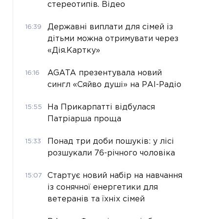
стереотипів. Відео
Державні виплати для сімей із
16:39
дітьми можна отримувати через
«Дія.Картку»
AGATA презентувала новий
16:16
сингл «Сяйво душі» на РАІ-Радіо
На Прикарпатті відбулася
15:55
Патріарша проща
Понад три доби пошуків: у лісі
15:33
розшукали 76-річного чоловіка
Стартує новий набір на навчання
15:07
із сонячної енергетики для
ветеранів та їхніх сімей