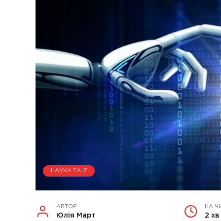
НАУКА ТА ІТ
АВТОР
НА Ч
Юлія Март
2 хв