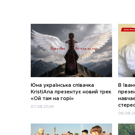
Юна українська співачка
В Іван
KristiAna презентує новий трек
презен
«Ой там на горі»
навчає
стерео
07.08.2026
06.08.2