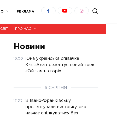
ІО
РЕКЛАМА
СВІТ
ПРО НАС
Новини
Юна українська співачка
15:00
KristiAna презентує новий трек
«Ой там на горі»
6 СЕРПНЯ
В Івано-Франківську
17:05
презентували виставку, яка
навчає спілкуватися без