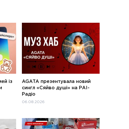
ей із
AGATA презентувала новий
и
сингл «Сяйво душі» на РАІ-
Радіо
06.08.2026