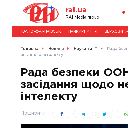
Skip
rai.ua
to
content
НОВИНИ
RAI Media group
ІВАНО-ФРАНКІВСЬК
ПРИКАРПАТТЯ
ВЕРХОВИН
СВІТ
Головна
Новини
Наука та ІТ
Рада без
штучного інтелекту
Рада безпеки ОО
УКРАЇНА
засідання щодо н
інтелекту
Поширити: