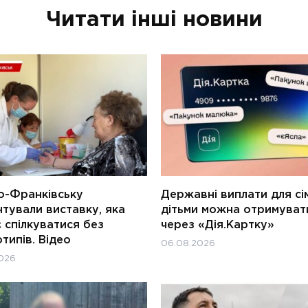
Читати інші новини
о-Франківську
Державні виплати для сім
тували виставку, яка
дітьми можна отримуват
 спілкуватися без
через «Дія.Картку»
типів. Відео
06.08.2026
026