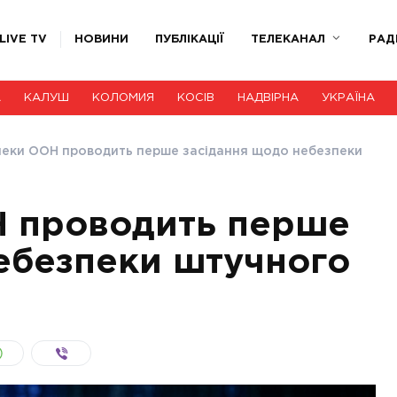
LIVE TV
НОВИНИ
ПУБЛІКАЦІЇ
ТЕЛЕКАНАЛ
РАД
А
КАЛУШ
КОЛОМИЯ
КОСІВ
НАДВІРНА
УКРАЇНА
пеки ООН проводить перше засідання щодо небезпеки
Н проводить перше
ебезпеки штучного