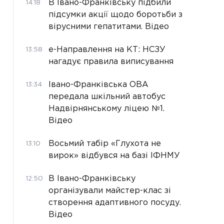
В Івано-Франківську підбили
14:18
підсумки акції щодо боротьби з
вірусними гепатитами. Відео
е-Направлення на КТ: НСЗУ
13:58
нагадує правила виписування
Івано-Франківська ОВА
13:34
передала шкільний автобус
Надвірнянському ліцею №1.
Відео
Восьмий табір «Глухота не
13:10
вирок» відбувся на базі ІФНМУ
В Івано-Франківську
12:50
організували майстер-клас зі
створення адаптивного посуду.
Відео