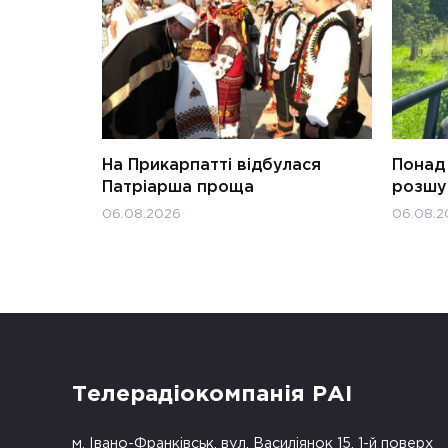
На Прикарпатті відбулася
Понад 
Патріарша проща
розшук
06.08.2026
06.08.2
Телерадіокомпанія РАІ
м. Івано-Франківськ, вул. Василіянок 15, 1-й поверх