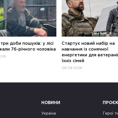
три доби пошуків: у лісі
Стартує новий набір на
али 76-річного чоловіка
навчання із сонячної
енергетики для ветерані
026
їхніх сімей
06.08.2026
НОВИНИ
ПРОЄ
Україна
Герої т