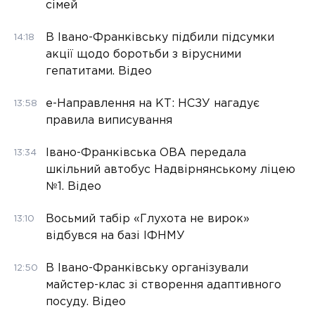
сімей
В Івано-Франківську підбили підсумки
14:18
акції щодо боротьби з вірусними
гепатитами. Відео
е-Направлення на КТ: НСЗУ нагадує
13:58
правила виписування
Івано-Франківська ОВА передала
13:34
шкільний автобус Надвірнянському ліцею
№1. Відео
Восьмий табір «Глухота не вирок»
13:10
відбувся на базі ІФНМУ
В Івано-Франківську організували
12:50
майстер-клас зі створення адаптивного
посуду. Відео