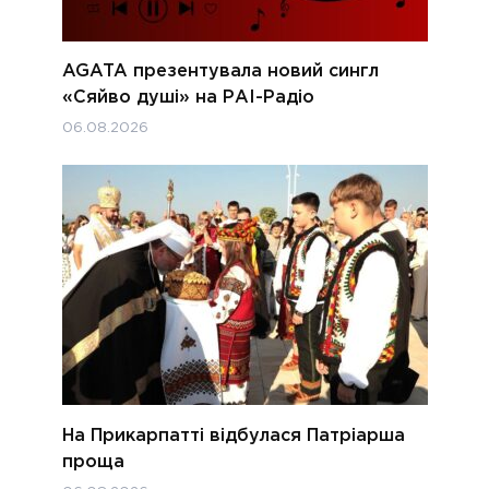
AGATA презентувала новий сингл
«Сяйво душі» на РАІ-Радіо
06.08.2026
На Прикарпатті відбулася Патріарша
проща