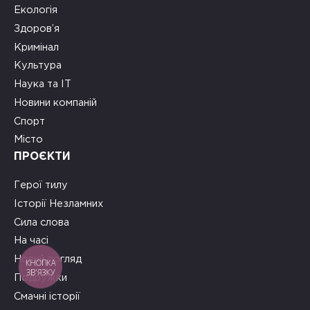
Екологія
Здоров’я
Кримінал
Культура
Наука та ІТ
Новини компаній
Спорт
Місто
ПРОЄКТИ
Герої тилу
Історії Незламних
Сила слова
На часі
Новий погляд
КНОПКА
ЗВ'ЯЗКУ
Подружки
Смачні історії