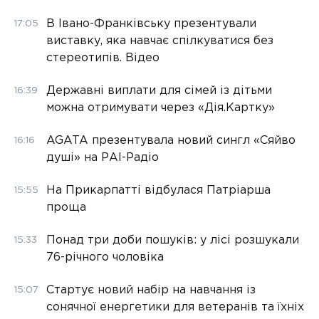
В Івано-Франківську презентували
17:05
виставку, яка навчає спілкуватися без
стереотипів. Відео
Державні виплати для сімей із дітьми
16:39
можна отримувати через «Дія.Картку»
AGATA презентувала новий сингл «Сяйво
16:16
душі» на РАІ-Радіо
На Прикарпатті відбулася Патріарша
15:55
проща
Понад три доби пошуків: у лісі розшукали
15:33
76-річного чоловіка
Стартує новий набір на навчання із
15:07
сонячної енергетики для ветеранів та їхніх