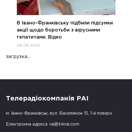
В Івано-Франківську підбили підсумки
акції щодо боротьби з вірусними
гепатитами. Відео
06.08.2026
загрузка...
Телерадіокомпанія РАІ
м. Івано-Франківськ, вул. Василіянок 15, 1-й поверх
Електронна адреса:
rai@trkrai.com