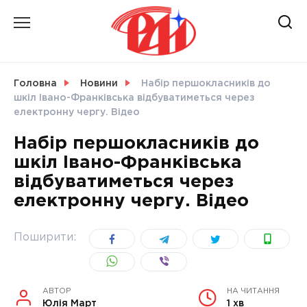
Skip
to
content
НОВИНИ
Головна
Новини
Набір першокласників до
шкіл Івано-Франківська відбуватиметься через
СВІТ
електронну чергу. Відео
Набір першокласників до
шкіл Івано-Франківська
відбуватиметься через
УКРАЇНА
електронну чергу. Відео
Поширити:
АВТОР
НА ЧИТАННЯ
Юлія Март
1 хв