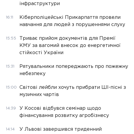
інфраструктури
Кіберполіцейські Прикарпаття провели
16:11
навчання для людей з порушеннями слуху
Триває прийом документів для Премії
15:55
КМУ за вагомий внесок до енергетичної
стійкості України
Рятувальники попереджають про пожежну
15:31
небезпеку
Світові лейбли хочуть прибрати ШІ-пісні з
15:00
музичних чартів
У Косові відбувся семінар щодо
14:39
фінансування розвитку агробізнесу
У Львові завершився триденний
14:14