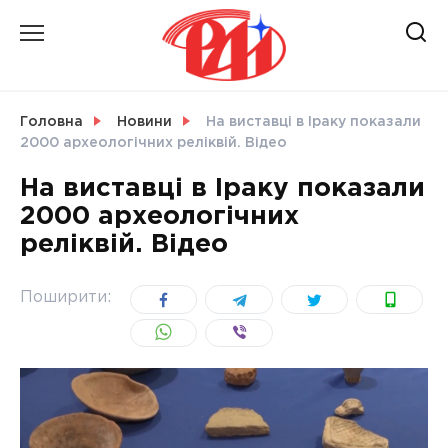
Skip
to
content
НОВИНИ
Головна
Новини
На виставці в Іраку показали
2000 археологічних реліквій. Відео
СВІТ
На виставці в Іраку показали
2000 археологічних
реліквій. Відео
УКРАЇНА
Поширити: