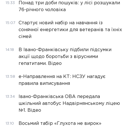
Понад три доби пошуків: у лісі розшукали
15:33
76-річного чоловіка
Стартує новий набір на навчання із
15:07
сонячної енергетики для ветеранів та їхніх
сімей
В Івано-Франківську підбили підсумки
14:18
акції щодо боротьби з вірусними
гепатитами. Відео
е-Направлення на КТ: НСЗУ нагадує
13:58
правила виписування
Івано-Франківська ОВА передала
13:34
шкільний автобус Надвірнянському ліцею
№1. Відео
Восьмий табір «Глухота не вирок»
13:10