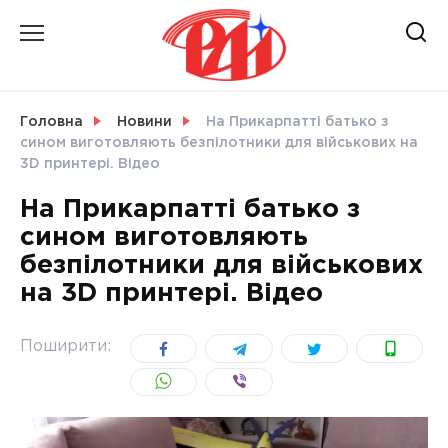
Skip
to
content
НОВИНИ
Головна
Новини
На Прикарпатті батько з
сином виготовляють безпілотники для військових на
СВІТ
3D принтері. Відео
На Прикарпатті батько з
сином виготовляють
безпілотники для військових
УКРАЇНА
на 3D принтері. Відео
Поширити: