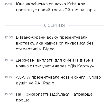
Юна українська співачка KristiAna
15:00
презентує новий трек «Ой там на горі»
6 СЕРПНЯ
В Івано-Франківську презентували
17:05
виставку, яка навчає спілкуватися без
стереотипів. Відео
Державні виплати для сімей із дітьми
16:39
можна отримувати через «Дія.Картку»
AGATA презентувала новий сингл «Сяйво
16:16
душі» на РАІ-Радіо
На Прикарпатті відбулася Патріарша
15:55
проща