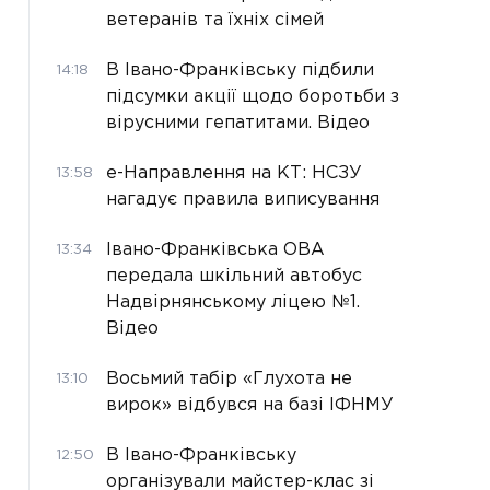
ветеранів та їхніх сімей
В Івано-Франківську підбили
14:18
підсумки акції щодо боротьби з
вірусними гепатитами. Відео
е-Направлення на КТ: НСЗУ
13:58
нагадує правила виписування
Івано-Франківська ОВА
13:34
передала шкільний автобус
Надвірнянському ліцею №1.
Відео
Восьмий табір «Глухота не
13:10
вирок» відбувся на базі ІФНМУ
В Івано-Франківську
12:50
організували майстер-клас зі