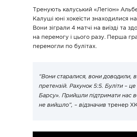
Тренують калуський «Легіон» Альбе
Калуші юні хокеїсти знаходилися на 
Вони зіграли 4 матчі на виїзді та 
на перемогу і цього разу. Перша гра
перемогли по булітах.
“Вони старалися, вони доводили, в
претензій. Рахунок 5:5. Буліти – ц
Барсу». Прийшли підтримати нас в
не вийшло”, – відзначив
тренер ХК