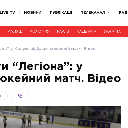
LIVE TV
НОВИНИ
ПУБЛІКАЦІЇ
ТЕЛЕКАНАЛ
РАД
А
КАЛУШ
КОЛОМИЯ
КОСІВ
НАДВІРНА
УКРАЇНА
она”: у Калуші відбувся хокейний матч. Відео
и “Легіона”: у
хокейний матч. Відео