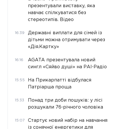
презентували виставку, яка
навчає спілкуватися без
стереотипів. Відео
Державні виплати для сімей із
16:39
дітьми можна отримувати через
«Дія.Картку»
AGATA презентувала новий
16:16
сингл «Сяйво душі» на РАІ-Радіо
На Прикарпатті відбулася
15:55
Патріарша проща
Понад три доби пошуків: у лісі
15:33
розшукали 76-річного чоловіка
Стартує новий набір на навчання
15:07
із сонячної енергетики для