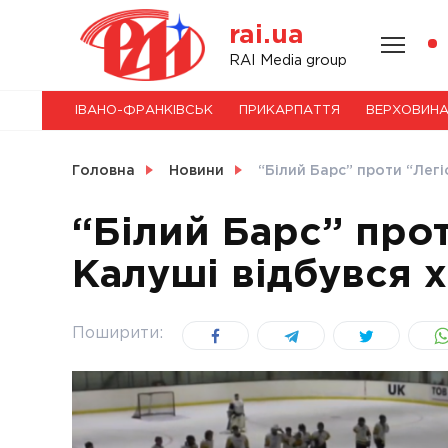
Skip
rai.ua
to
content
НОВИНИ
RAI Media group
ІВАНО-ФРАНКІВСЬК
ПРИКАРПАТТЯ
ВЕРХОВИН
СВІТ
Головна
Новини
“Білий Барс” проти “Легі
“Білий Барс” прот
Калуші відбувся 
УКРАЇНА
Поширити: