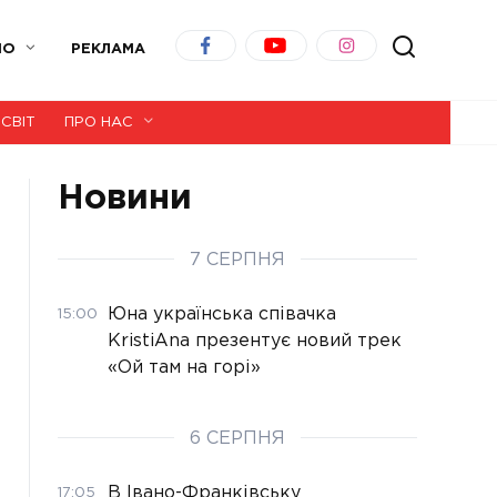
ІО
РЕКЛАМА
СВІТ
ПРО НАС
Новини
7 СЕРПНЯ
Юна українська співачка
15:00
KristiAna презентує новий трек
«Ой там на горі»
6 СЕРПНЯ
В Івано-Франківську
17:05