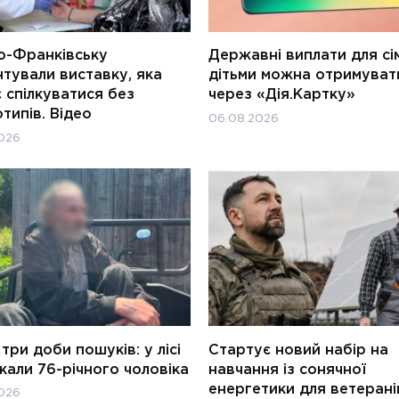
о-Франківську
Державні виплати для сім
тували виставку, яка
дітьми можна отримуват
 спілкуватися без
через «Дія.Картку»
типів. Відео
06.08.2026
026
три доби пошуків: у лісі
Стартує новий набір на
али 76-річного чоловіка
навчання із сонячної
енергетики для ветерані
026