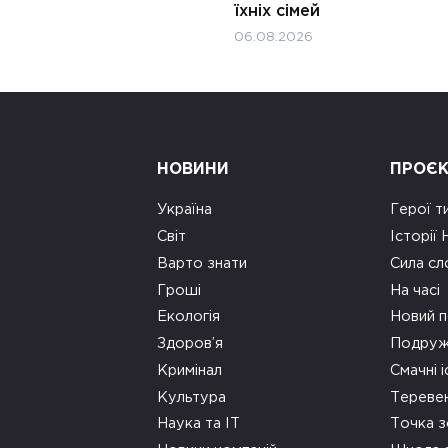
їхніх сімей
06.08.2026
НОВИНИ
ПРОЄ
Україна
Герої т
Світ
Історії
Варто знати
Сила сл
Гроші
На часі
Екологія
Новий п
Здоров’я
Подруж
Кримінал
Смачні і
Культура
Тереве
Наука та ІТ
Точка 