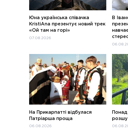
Юна українська співачка
В Іван
KristiAna презентує новий трек
презен
«Ой там на горі»
навчає
стерео
07.08.2026
06.08.2
На Прикарпатті відбулася
Понад 
Патріарша проща
розшук
06.08.2026
06.08.2