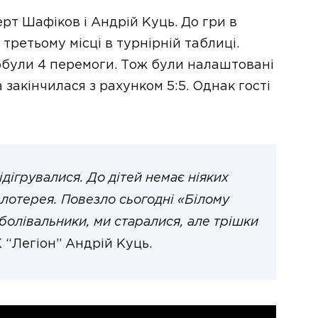
рт Шафіков і Андрій Куць. До гри в
третьому місці в турнірній таблиці.
здобули 4 перемоги. Тож були налаштовані
 закінчилася з рахунком 5:5. Однак гості
ідігрувалися. До дітей немає ніяких
е лотерея. Повезло сьогодні «Білому
болівальники, ми старалися, але трішки
 “Легіон” Андрій Куць.