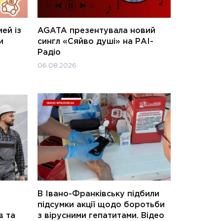
ей із
AGATA презентувала новий
и
сингл «Сяйво душі» на РАІ-
Радіо
06.08.2026
В Івано-Франківську підбили
підсумки акції щодо боротьби
в та
з вірусними гепатитами. Відео