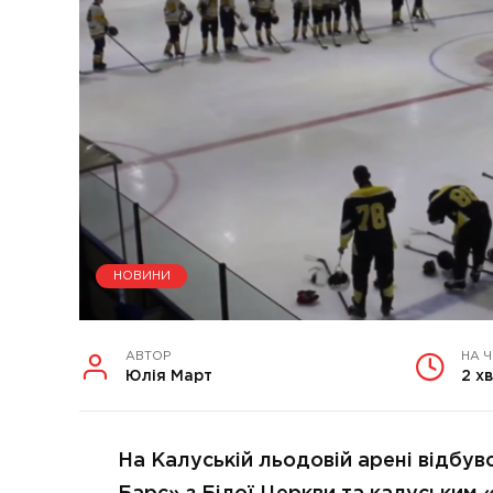
НОВИНИ
АВТОР
НА 
Юлія Март
2 хв
На Калуській льодовій арені відбу