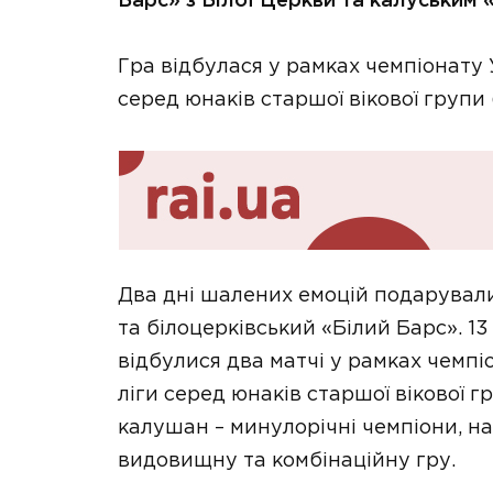
Барс» з Білої Церкви та калуським 
Гра відбулася у рамках чемпіонату У
серед юнаків старшої вікової групи (
Два дні шалених емоцій подарувал
та білоцерківський «Білий Барс». 13
відбулися два матчі у рамках чемпі
ліги серед юнаків старшої вікової г
калушан – минулорічні чемпіони, 
видовищну та комбінаційну гру.