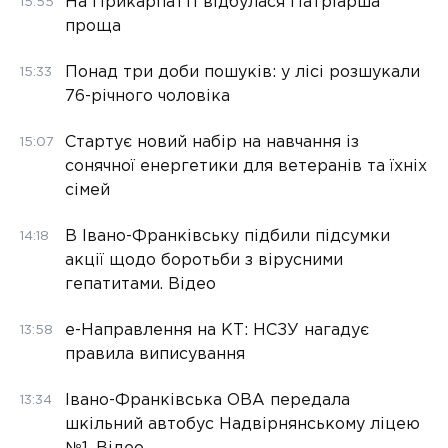
На Прикарпатті відбулася Патріарша
15:55
проща
Понад три доби пошуків: у лісі розшукали
15:33
76-річного чоловіка
Стартує новий набір на навчання із
15:07
сонячної енергетики для ветеранів та їхніх
сімей
В Івано-Франківську підбили підсумки
14:18
акції щодо боротьби з вірусними
гепатитами. Відео
е-Направлення на КТ: НСЗУ нагадує
13:58
правила виписування
Івано-Франківська ОВА передала
13:34
шкільний автобус Надвірнянському ліцею