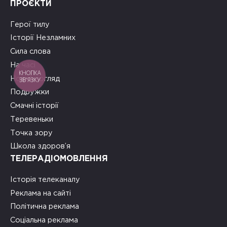
ПРОЄКТИ
Герої тилу
Історії Незламних
Сила слова
На часі
КНОПКА
Новий погляд
ЗВ'ЯЗКУ
Подружки
Смачні історії
Теревеньки
Точка зору
Школа здоров’я
ТЕЛЕРАДІОМОВЛЕННЯ
Історія телеканалу
Реклама на сайті
Політична реклама
Соціальна реклама