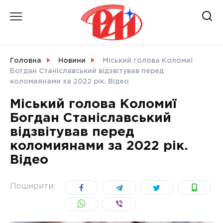
Skip
to
content
НОВИНИ
Головна
Новини
Міський голова Коломиї
Богдан Станіславський відзвітував перед
СВІТ
коломиянами за 2022 рік. Відео
Міський голова Коломиї
Богдан Станіславський
відзвітував перед
УКРАЇНА
коломиянами за 2022 рік.
Відео
Поширити: