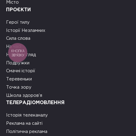
Місто
ПРОЄКТИ
Герої тилу
Історії Незламних
Сила слова
На часі
КНОПКА
ЗВ'ЯЗКУ
Новий погляд
Подружки
Смачні історії
Теревеньки
Точка зору
Школа здоров’я
ТЕЛЕРАДІОМОВЛЕННЯ
Історія телеканалу
Реклама на сайті
Політична реклама