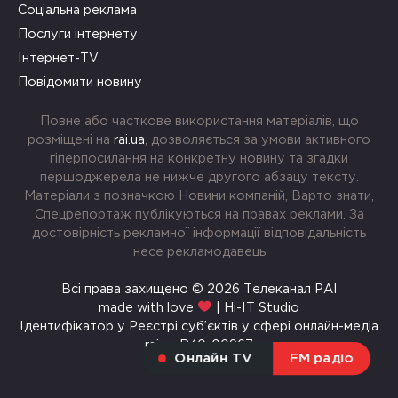
Соціальна реклама
Послуги інтернету
Інтернет-TV
Повідомити новину
Повне або часткове використання матеріалів, що
розміщені на
rai.ua
, дозволяється за умови активного
гіперпосилання на конкретну новину та згадки
першоджерела не нижче другого абзацу тексту.
Матеріали з позначкою Новини компаній, Варто знати,
Спецрепортаж публікуються на правах реклами. За
достовірність рекламної інформації відповідальність
несе рекламодавець
Всі права захищено © 2026 Телеканал РАІ
made with love
| Hi-IT Studio
Ідентифікатор у Реєстрі суб’єктів у сфері онлайн-медіа
rai.ua R40-00967
Онлайн TV
FM радіо