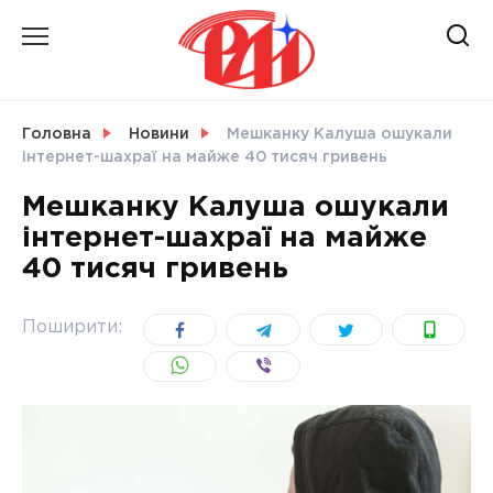
Skip
to
content
НОВИНИ
Головна
Новини
Мешканку Калуша ошукали
інтернет-шахраї на майже 40 тисяч гривень
СВІТ
Мешканку Калуша ошукали
інтернет-шахраї на майже
40 тисяч гривень
УКРАЇНА
Поширити: