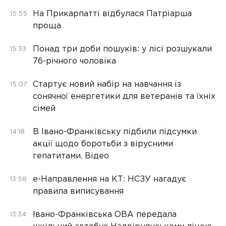
На Прикарпатті відбулася Патріарша
15:55
проща
Понад три доби пошуків: у лісі розшукали
15:33
76-річного чоловіка
Стартує новий набір на навчання із
15:07
сонячної енергетики для ветеранів та їхніх
сімей
В Івано-Франківську підбили підсумки
14:18
акції щодо боротьби з вірусними
гепатитами. Відео
е-Направлення на КТ: НСЗУ нагадує
13:58
правила виписування
Івано-Франківська ОВА передала
13:34