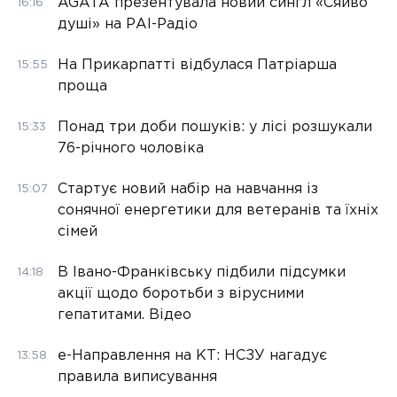
AGATA презентувала новий сингл «Сяйво
16:16
душі» на РАІ-Радіо
На Прикарпатті відбулася Патріарша
15:55
проща
Понад три доби пошуків: у лісі розшукали
15:33
76-річного чоловіка
Стартує новий набір на навчання із
15:07
сонячної енергетики для ветеранів та їхніх
сімей
В Івано-Франківську підбили підсумки
14:18
акції щодо боротьби з вірусними
гепатитами. Відео
е-Направлення на КТ: НСЗУ нагадує
13:58
правила виписування