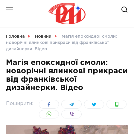
Skip
to
content
НОВИНИ
Головна
Новини
Магія епоксидної смоли:
новорічні ялинкові прикраси від франківської
СВІТ
дизайнерки. Відео
Магія епоксидної смоли:
новорічні ялинкові прикраси
від франківської
УКРАЇНА
дизайнерки. Відео
Поширити: