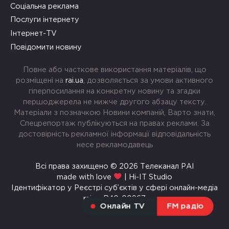
Соціальна реклама
Послуги інтернету
Інтернет-TV
Повідомити новину
Повне або часткове використання матеріалів, що
розміщені на
rai.ua
, дозволяється за умови активного
гіперпосилання на конкретну новину та згадки
першоджерела не нижче другого абзацу тексту.
Матеріали з позначкою Новини компаній, Варто знати,
Спецрепортаж публікуються на правах реклами. За
достовірність рекламної інформації відповідальність
несе рекламодавець
Всі права захищено © 2026 Телеканал РАІ
made with love
| Hi-IT Studio
Ідентифікатор у Реєстрі суб’єктів у сфері онлайн-медіа
rai.ua R40-00967
Онлайн TV
FM радіо