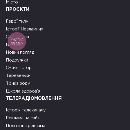
Місто
ПРОЄКТИ
Герої тилу
Історії Незламних
Сила слова
КНОПКА
ЗВ'ЯЗКУ
На часі
Новий погляд
Подружки
Смачні історії
Теревеньки
Точка зору
Школа здоров’я
ТЕЛЕРАДІОМОВЛЕННЯ
Історія телеканалу
Реклама на сайті
Політична реклама