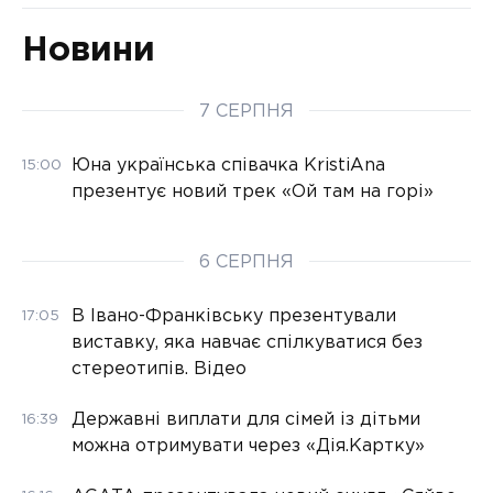
Новини
7 СЕРПНЯ
Юна українська співачка KristiAna
15:00
презентує новий трек «Ой там на горі»
6 СЕРПНЯ
В Івано-Франківську презентували
17:05
виставку, яка навчає спілкуватися без
стереотипів. Відео
Державні виплати для сімей із дітьми
16:39
можна отримувати через «Дія.Картку»