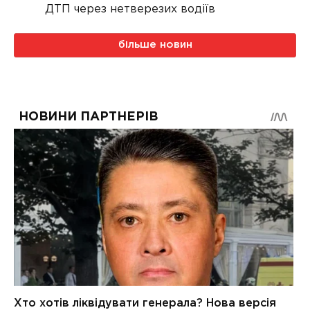
ДТП через нетверезих водіїв
більше новин