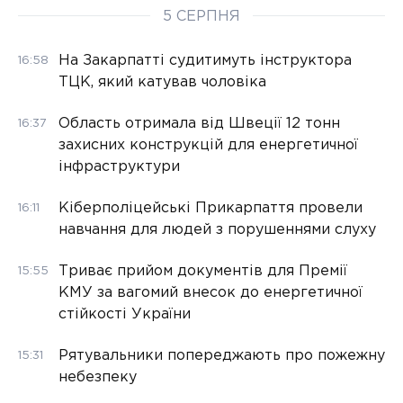
5 СЕРПНЯ
На Закарпатті судитимуть інструктора
16:58
ТЦК, який катував чоловіка
Область отримала від Швеції 12 тонн
16:37
захисних конструкцій для енергетичної
інфраструктури
Кіберполіцейські Прикарпаття провели
16:11
навчання для людей з порушеннями слуху
Триває прийом документів для Премії
15:55
КМУ за вагомий внесок до енергетичної
стійкості України
Рятувальники попереджають про пожежну
15:31
небезпеку