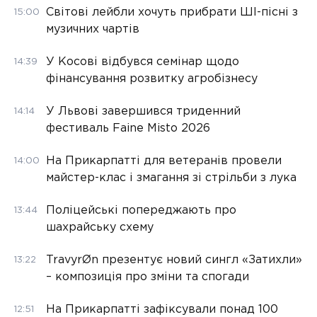
Світові лейбли хочуть прибрати ШІ-пісні з
15:00
музичних чартів
У Косові відбувся семінар щодо
14:39
фінансування розвитку агробізнесу
У Львові завершився триденний
14:14
фестиваль Faine Misto 2026
На Прикарпатті для ветеранів провели
14:00
майстер-клас і змагання зі стрільби з лука
Поліцейські попереджають про
13:44
шахрайську схему
TravyrØn презентує новий сингл «Затихли»
13:22
– композиція про зміни та спогади
На Прикарпатті зафіксували понад 100
12:51