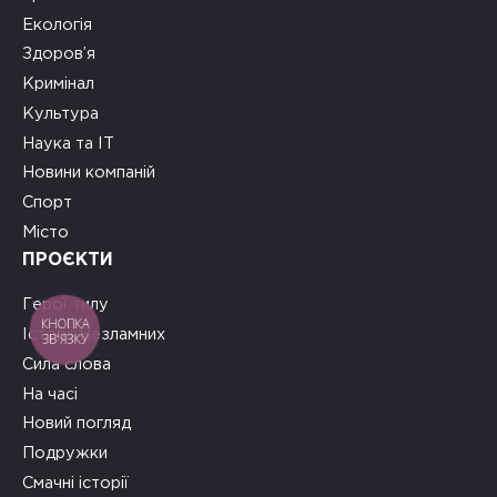
Екологія
Здоров’я
Кримінал
Культура
Наука та ІТ
Новини компаній
Спорт
Місто
ПРОЄКТИ
Герої тилу
КНОПКА
Історії Незламних
ЗВ'ЯЗКУ
Сила слова
На часі
Новий погляд
Подружки
Смачні історії