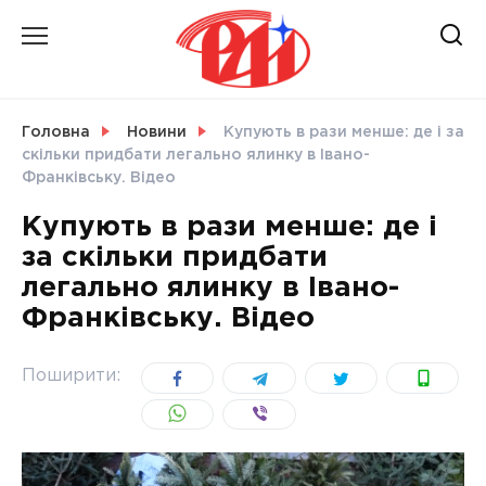
Skip
to
content
НОВИНИ
Головна
Новини
Купують в рази менше: де і за
скільки придбати легально ялинку в Івано-
СВІТ
Франківську. Відео
Купують в рази менше: де і
за скільки придбати
легально ялинку в Івано-
УКРАЇНА
Франківську. Відео
Поширити: