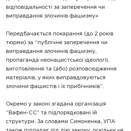
відповідальності за заперечення чи
виправдання злочинів фашизму»
Передбачається покарання (до 2 років
тюрми) за “публічне заперечення чи
виправдання злочинів фашизму,
пропаганда неонацистської ідеології,
виготовлення та (або) розповсюдження
матеріалів, у яких виправдовуються
злочини фашистів і їх прибічників”.
Окремо у законі згадана організація
“Вафен-СС” та підпорядковані їй
структури. За словами Симоненка, УПА
також підпадає під дію закону, оскільки «в