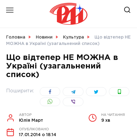
Skip
to
content
НОВИНИ
Головна
Новини
Культура
Що відтепер НЕ
МОЖНА в Україні (узагальнений список)
СВІТ
Що відтепер НЕ МОЖНА в
Україні (узагальнений
список)
УКРАЇНА
Поширити:
АВТОР
НА ЧИТАННЯ
Юлія Март
9 хв
ОПУБЛІКОВАНО
17.01.2014 о 18:14