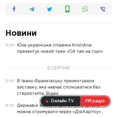
Новини
Юна українська співачка KristiAna
15:00
презентує новий трек «Ой там на горі»
6 СЕРПНЯ
В Івано-Франківську презентували
17:05
виставку, яка навчає спілкуватися без
стереотипів. Відео
Онлайн TV
FM радіо
Державні виплати для сімей із дітьми
16:39
можна отримувати через «Дія.Картку»