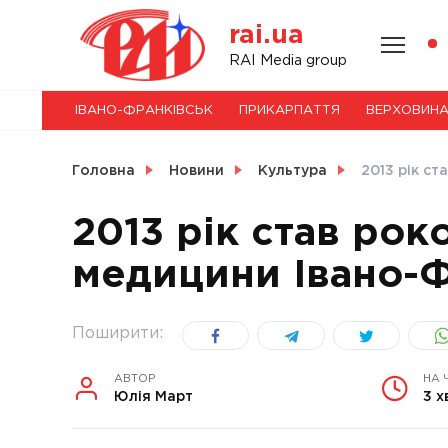
Skip
rai.ua
to
content
НОВИНИ
RAI Media group
ІВАНО-ФРАНКІВСЬК
ПРИКАРПАТТЯ
ВЕРХОВИН
СВІТ
Головна
Новини
Культура
2013 рік ст
2013 рік став рок
медицини Івано-Ф
УКРАЇНА
Поширити:
АВТОР
НА 
Юлія Март
3 х