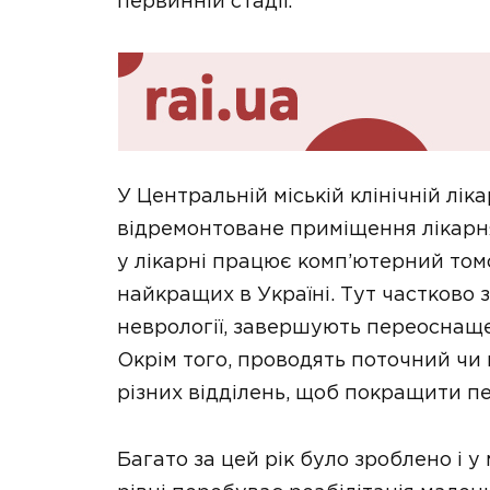
первинній стадії.
У Центральній міській клінічній лік
відремонтоване приміщення лікарня
у лікарні працює комп’ютерний томо
найкращих в Україні. Тут частково 
неврології, завершують переоснаще
Окрім того, проводять поточний чи
різних відділень, щоб покращити пе
Багато за цей рік було зроблено і у 