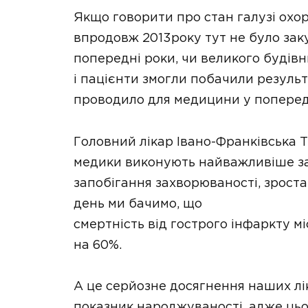
Якщо говорити про стан галузі охор
впродовж 2013року тут не було зак
попередні роки, чи великого будівни
і пацієнти змогли побачили результа
проводило для медицини у поперед
Головний лікар Івано-Франківська 
медики виконують найважливіше за
запобігання захворюваності, зрост
день ми бачимо, що
смертність від гострого інфаркту м
на 60%.
А це серйозне досягнення наших лі
показник народжуваності, адже цьо