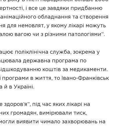
мертності, і все це завдяки придбанню
еанімаційного обладнання та створення
ня для немовлят, у якому лікарі можуть
лою вагою чи з різними патологіями”.
ацює поліклінічна служба, зокрема у
працювала державна програма по
о відшкодуванню коштів за медикаменти.
 програми в життя, то Івано-Франківськ
 й в Україні.
доров’я”, під час яких лікарі на
них громадян, вимірювали тиск,
 змогли виявити чимало захворювань на