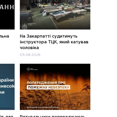
льна
На Закарпатті судитимуть
інструктора ТЦК, який катував
чоловіка
05.08.2026
ів для
Рятувальники попереджають