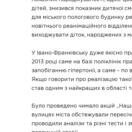
дітей, знизився показник дитячої с
для міського пологового будинку р
новітнього реанімаційного відділен
виходжувати діток, народжених з ма
У Івано-Франківську дуже якісно пр
2013 році саме на базі поліклінік 
запобіганню гіпертонії, а саме – п
Якщо говорити про реалізацію такої
став одним з найкращих в області та
Було проведено чимало акцій „Наше з
вулицях міста обстежували пересіч
проводили аналізи та різні тести і