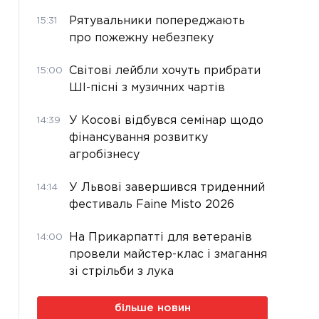
Рятувальники попереджають
15:31
про пожежну небезпеку
Світові лейбли хочуть прибрати
15:00
ШІ-пісні з музичних чартів
У Косові відбувся семінар щодо
14:39
фінансування розвитку
агробізнесу
У Львові завершився триденний
14:14
фестиваль Faine Misto 2026
На Прикарпатті для ветеранів
14:00
провели майстер-клас і змагання
зі стрільби з лука
більше новин