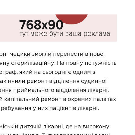
арні медики змогли перенести в нове,
ну стерилізаційну. На повну потужність
граф, який на сьогодні є одним з
закінчили ремонт відділення судинної
ння приймального відділення лікарні.
 й капітальний ремонт в окремих палатах
ребування у них пацієнтів лікарні.
міській дитячій лікарні, де на високому