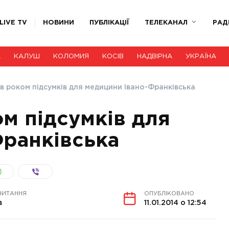
LIVE TV
НОВИНИ
ПУБЛІКАЦІЇ
ТЕЛЕКАНАЛ
РАД
А
КАЛУШ
КОЛОМИЯ
КОСІВ
НАДВІРНА
УКРАЇНА
ав роком підсумків для медицини Івано-Франківська
ом підсумків для
ранківська
ЧИТАННЯ
ОПУБЛІКОВАНО
в
11.01.2014 о 12:54