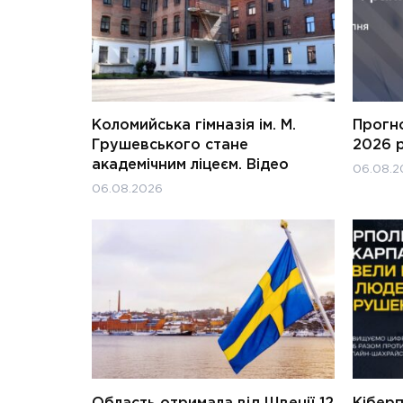
Коломийська гімназія ім. М.
Прогн
Грушевського стане
2026 
академічним ліцеєм. Відео
06.08.2
06.08.2026
Область отримала від Швеції 12
Кіберп