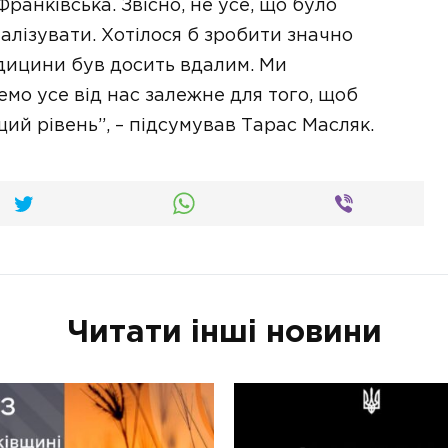
ранківська. Звісно, не усе, що було
еалізувати. Хотілося б зробити значно
медицини був досить вдалим. Ми
о усе від нас залежне для того, щоб
ий рівень”, – підсумував Тарас Масляк.
Читати інші новини