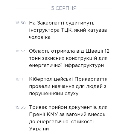
5 СЕРПНЯ
На Закарпатті судитимуть
16:58
інструктора ТЦК, який катував
чоловіка
Область отримала від Швеції 12
16:37
тонн захисних конструкцій для
енергетичної інфраструктури
Кіберполіцейські Прикарпаття
16:11
провели навчання для людей з
порушеннями слуху
Триває прийом документів для
15:55
Премії КМУ за вагомий внесок
до енергетичної стійкості
України