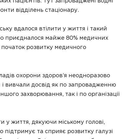
ьких пацієнтів. Тут запроваджені водні
онти відділень стаціонару.
ську вдалося втілити у життя і такий
ього приєдналося майже 80% медичних
ті початок розвитку медичного
кладів охорони здоров’я неодноразово
и і вивчали досвід як по запровадженню
іншого захворювання, так і по організації
и у життя, дякуючи міському голові,
то підтримує та сприяє розвитку галузі