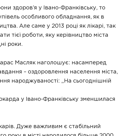
они здоров’я у Івано-Франківську, то
упівель особливого обладнання, як в
цтва. Але саме у 2013 році як лікарі, так
ти тієї роботи, яку керівництво міста
ні роки.
Тарас Масляк наголошує: насамперед
вдання – оздоровлення населення міста,
ання народжуваності: „На сьогоднішній
іокарда у Івано-Франківську зменшилася
карів. Дуже важливим є стабільний
го року в місті народилося більше 2000