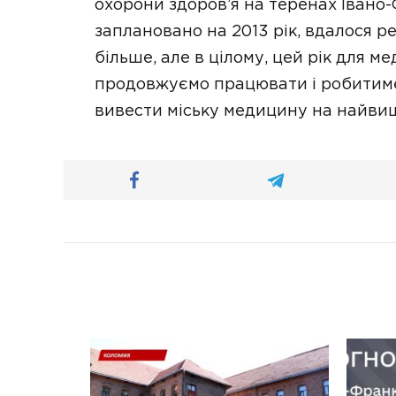
охорони здоров’я на теренах Івано-Ф
заплановано на 2013 рік, вдалося р
більше, але в цілому, цей рік для 
продовжуємо працювати і робитимем
вивести міську медицину на найвищ