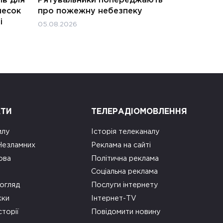
несок
про пожежну небезпеку
і
05.08.2026
КТИ
ТЕЛЕРАДІОМОВЛЕННЯ
илу
Історія телеканалу
 Незламних
Реклама на сайті
ова
Політична реклама
Соціальна реклама
огляд
Послуги інтернету
ки
Інтернет-TV
сторії
Повідомити новину