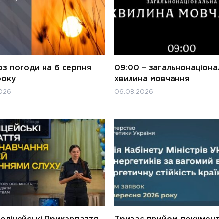
оз погоди на 6 серпня
09:00 – загальнонаціона
року
хвилина мовчання
026
06.08.2026
оліцейські Прикарпаття
Триває прийом документ