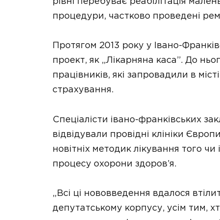
рівні перебуває реабілітація мален
процедури, частково проведені рем
Протягом 2013 року у Івано-Франків
проект, як „Лікарняна каса”. До н
працівників, які запровадили в міс
страхування.
Спеціалісти івано-франківських за
відвідували провідні клініки Європ
новітніх методик лікування того чи 
процесу охорони здоров’я.
„Всі ці нововведення вдалося втілит
депутатському корпусу, усім тим, х