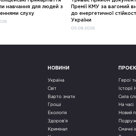
ли навчання для людей з
Премії КМУ за вагомий в
еннями слуху
до енергетичної стійкост
України
026
05.08.2026
НОВИНИ
ПРОЄ
Україна
Герої т
Світ
Історії
Варто знати
Сила сл
Гроші
На часі
Екологія
Новий п
Здоров’я
Подруж
Кримінал
Смачні і